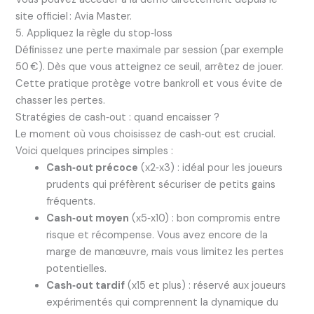
site officiel : Avia Master.
5. Appliquez la règle du stop‑loss
Définissez une perte maximale par session (par exemple
50 €). Dès que vous atteignez ce seuil, arrêtez de jouer.
Cette pratique protège votre bankroll et vous évite de
chasser les pertes.
Stratégies de cash‑out : quand encaisser ?
Le moment où vous choisissez de cash‑out est crucial.
Voici quelques principes simples :
Cash‑out précoce
(x2‑x3) : idéal pour les joueurs
prudents qui préfèrent sécuriser de petits gains
fréquents.
Cash‑out moyen
(x5‑x10) : bon compromis entre
risque et récompense. Vous avez encore de la
marge de manœuvre, mais vous limitez les pertes
potentielles.
Cash‑out tardif
(x15 et plus) : réservé aux joueurs
expérimentés qui comprennent la dynamique du