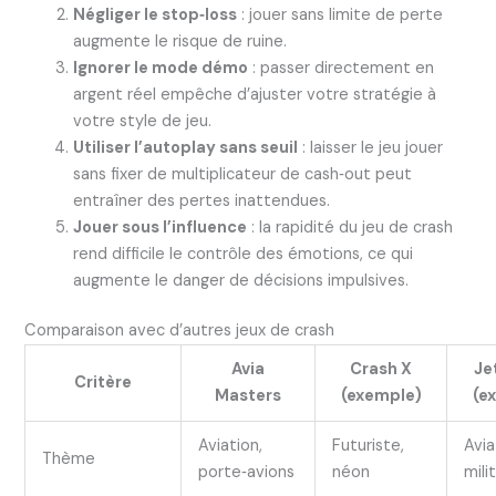
Négliger le stop‑loss
: jouer sans limite de perte
augmente le risque de ruine.
Ignorer le mode démo
: passer directement en
argent réel empêche d’ajuster votre stratégie à
votre style de jeu.
Utiliser l’autoplay sans seuil
: laisser le jeu jouer
sans fixer de multiplicateur de cash‑out peut
entraîner des pertes inattendues.
Jouer sous l’influence
: la rapidité du jeu de crash
rend difficile le contrôle des émotions, ce qui
augmente le danger de décisions impulsives.
Comparaison avec d’autres jeux de crash
Avia
Crash X
Je
Critère
Masters
(exemple)
(e
Aviation,
Futuriste,
Avia
Thème
porte‑avions
néon
mili