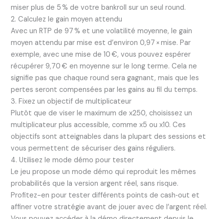
miser plus de 5 % de votre bankroll sur un seul round.
2. Calculez le gain moyen attendu
Avec un RTP de 97 % et une volatilité moyenne, le gain
moyen attendu par mise est d’environ 0,97 × mise. Par
exemple, avec une mise de 10 €, vous pouvez espérer
récupérer 9,70 € en moyenne sur le long terme. Cela ne
signifie pas que chaque round sera gagnant, mais que les
pertes seront compensées par les gains au fil du temps.
3. Fixez un objectif de multiplicateur
Plutôt que de viser le maximum de x250, choisissez un
multiplicateur plus accessible, comme x5 ou x10. Ces
objectifs sont atteignables dans la plupart des sessions et
vous permettent de sécuriser des gains réguliers.
4. Utilisez le mode démo pour tester
Le jeu propose un mode démo qui reproduit les mêmes
probabilités que la version argent réel, sans risque.
Profitez-en pour tester différents points de cash‑out et
affiner votre stratégie avant de jouer avec de l’argent réel.
Vous pouvez accéder à la démo directement depuis le