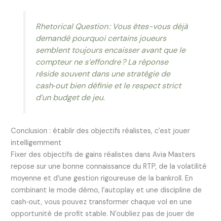
Rhetorical Question : Vous êtes-vous déjà
demandé pourquoi certains joueurs
semblent toujours encaisser avant que le
compteur ne s’effondre ? La réponse
réside souvent dans une stratégie de
cash‑out bien définie et le respect strict
d’un budget de jeu.
Conclusion : établir des objectifs réalistes, c’est jouer
intelligemment
Fixer des objectifs de gains réalistes dans Avia Masters
repose sur une bonne connaissance du RTP, de la volatilité
moyenne et d’une gestion rigoureuse de la bankroll. En
combinant le mode démo, l’autoplay et une discipline de
cash‑out, vous pouvez transformer chaque vol en une
opportunité de profit stable. N’oubliez pas de jouer de