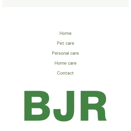
Home
Pet care
Personal care
Home care
Contact