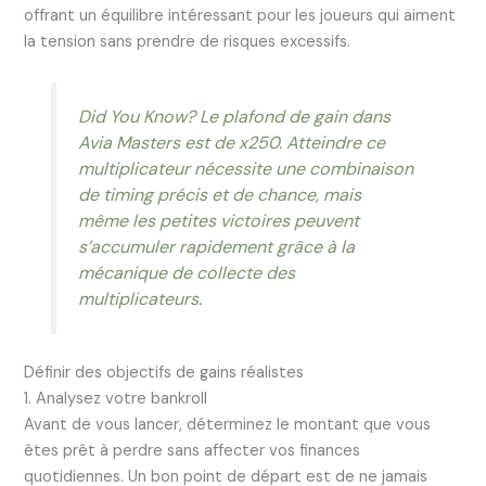
offrant un équilibre intéressant pour les joueurs qui aiment
la tension sans prendre de risques excessifs.
Did You Know? Le plafond de gain dans
Avia Masters est de x250. Atteindre ce
multiplicateur nécessite une combinaison
de timing précis et de chance, mais
même les petites victoires peuvent
s’accumuler rapidement grâce à la
mécanique de collecte des
multiplicateurs.
Définir des objectifs de gains réalistes
1. Analysez votre bankroll
Avant de vous lancer, déterminez le montant que vous
êtes prêt à perdre sans affecter vos finances
quotidiennes. Un bon point de départ est de ne jamais