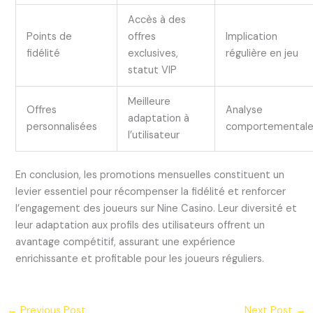
Accès à des
Points de
offres
Implication
fidélité
exclusives,
régulière en jeu
statut VIP
Meilleure
Offres
Analyse
adaptation à
personnalisées
comportemental
l’utilisateur
En conclusion, les promotions mensuelles constituent un
levier essentiel pour récompenser la fidélité et renforcer
l’engagement des joueurs sur Nine Casino. Leur diversité et
leur adaptation aux profils des utilisateurs offrent un
avantage compétitif, assurant une expérience
enrichissante et profitable pour les joueurs réguliers.
←
Previous Post
Next Post
→