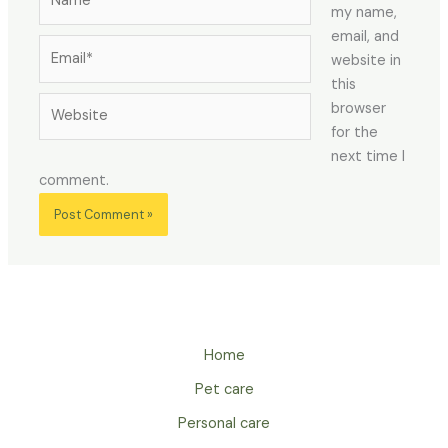
my name,
email, and
Email*
website in
this
Website
browser
for the
next time I
comment.
Home
Pet care
Personal care