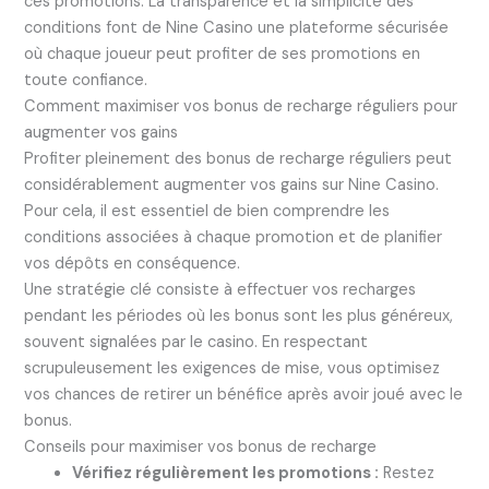
ces promotions. La transparence et la simplicité des
conditions font de Nine Casino une plateforme sécurisée
où chaque joueur peut profiter de ses promotions en
toute confiance.
Comment maximiser vos bonus de recharge réguliers pour
augmenter vos gains
Profiter pleinement des bonus de recharge réguliers peut
considérablement augmenter vos gains sur Nine Casino.
Pour cela, il est essentiel de bien comprendre les
conditions associées à chaque promotion et de planifier
vos dépôts en conséquence.
Une stratégie clé consiste à effectuer vos recharges
pendant les périodes où les bonus sont les plus généreux,
souvent signalées par le casino. En respectant
scrupuleusement les exigences de mise, vous optimisez
vos chances de retirer un bénéfice après avoir joué avec le
bonus.
Conseils pour maximiser vos bonus de recharge
Vérifiez régulièrement les promotions :
Restez