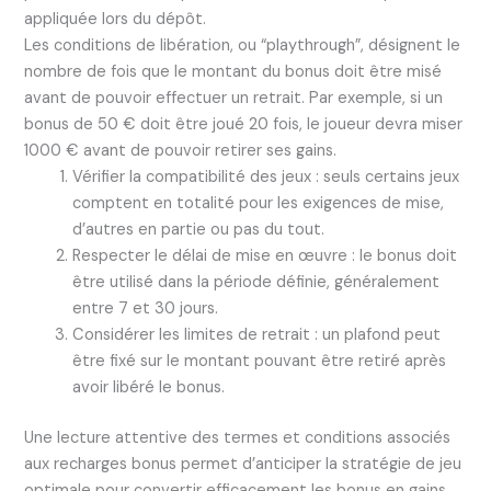
appliquée lors du dépôt.
Les conditions de libération, ou “playthrough”, désignent le
nombre de fois que le montant du bonus doit être misé
avant de pouvoir effectuer un retrait. Par exemple, si un
bonus de 50 € doit être joué 20 fois, le joueur devra miser
1000 € avant de pouvoir retirer ses gains.
Vérifier la compatibilité des jeux : seuls certains jeux
comptent en totalité pour les exigences de mise,
d’autres en partie ou pas du tout.
Respecter le délai de mise en œuvre : le bonus doit
être utilisé dans la période définie, généralement
entre 7 et 30 jours.
Considérer les limites de retrait : un plafond peut
être fixé sur le montant pouvant être retiré après
avoir libéré le bonus.
Une lecture attentive des termes et conditions associés
aux recharges bonus permet d’anticiper la stratégie de jeu
optimale pour convertir efficacement les bonus en gains