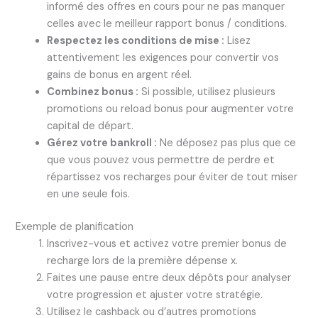
informé des offres en cours pour ne pas manquer
celles avec le meilleur rapport bonus / conditions.
Respectez les conditions de mise :
Lisez
attentivement les exigences pour convertir vos
gains de bonus en argent réel.
Combinez bonus :
Si possible, utilisez plusieurs
promotions ou reload bonus pour augmenter votre
capital de départ.
Gérez votre bankroll :
Ne déposez pas plus que ce
que vous pouvez vous permettre de perdre et
répartissez vos recharges pour éviter de tout miser
en une seule fois.
Exemple de planification
Inscrivez-vous et activez votre premier bonus de
recharge lors de la première dépense x.
Faites une pause entre deux dépôts pour analyser
votre progression et ajuster votre stratégie.
Utilisez le cashback ou d’autres promotions