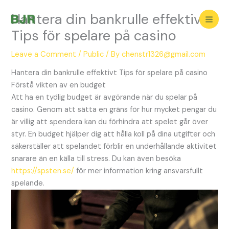
Skip
Hantera din bankrulle effektivt
to
content
Tips för spelare på casino
Leave a Comment
/
Public
/ By
chenstr1326@gmail.com
Hantera din bankrulle effektivt Tips för spelare på casino
Förstå vikten av en budget
Att ha en tydlig budget är avgörande när du spelar på
casino. Genom att sätta en gräns för hur mycket pengar du
är villig att spendera kan du förhindra att spelet går över
styr. En budget hjälper dig att hålla koll på dina utgifter och
säkerställer att spelandet förblir en underhållande aktivitet
snarare än en källa till stress. Du kan även besöka
https://spsten.se/
för mer information kring ansvarsfullt
spelande.