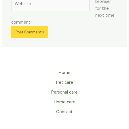
Website
browser
for the
next time I
comment.
Home
Pet care
Personal care
Home care
Contact