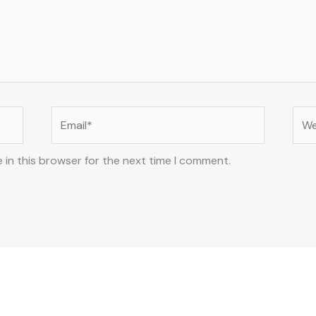
Email*
Web
 in this browser for the next time I comment.