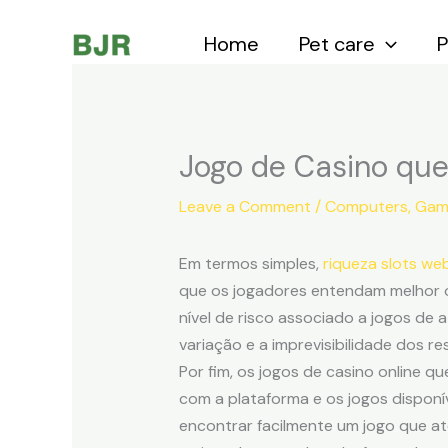
Skip
to
Home
Pet care
P
content
Jogo de Casino que
Leave a Comment
/
Computers, Ga
Em termos simples,
riqueza slots we
que os jogadores entendam melhor o 
nível de risco associado a jogos de
variação e a imprevisibilidade dos 
Por fim, os jogos de casino online 
com a plataforma e os jogos dispon
encontrar facilmente um jogo que at