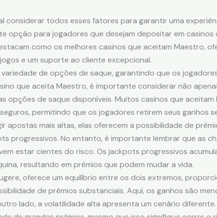
l considerar todos esses fatores para garantir uma experiênc
te opção para jogadores que desejam depositar em casinos on
estacam como os melhores casinos que aceitam Maestro, of
jogos e um suporte ao cliente excepcional.
 variedade de opções de saque, garantindo que os jogadore
asino que aceita Maestro, é importante considerar não apena
as opções de saque disponíveis. Muitos casinos que aceita
 seguros, permitindo que os jogadores retirem seus ganhos 
 apostas mais altas, elas oferecem a possibilidade de prêmi
ots progressivos. No entanto, é importante lembrar que as 
evem estar cientes do risco. Os jackpots progressivos acum
uina, resultando em prêmios que podem mudar a vida.
ugere, oferece um equilíbrio entre os dois extremos, propor
sibilidade de prêmios substanciais. Aqui, os ganhos são me
outro lado, a volatilidade alta apresenta um cenário diferente
de de grandes prêmios, mesmo que isso signifique correr o r