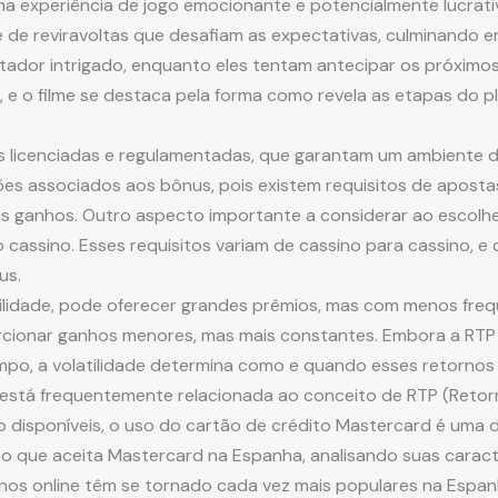
a experiência de jogo emocionante e potencialmente lucrati
nte de reviravoltas que desafiam as expectativas, culminando
tador intrigado, enquanto eles tentam antecipar os próximo
e o filme se destaca pela forma como revela as etapas do pl
 licenciadas e regulamentadas, que garantam um ambiente de 
ões associados aos bônus, pois existem requisitos de apost
us ganhos. Outro aspecto importante a considerar ao escolhe
cassino. Esses requisitos variam de cassino para cassino, e
us.
tilidade, pode oferecer grandes prêmios, mas com menos fre
orcionar ganhos menores, mas mais constantes. Embora a RTP
mpo, a volatilidade determina como e quando esses retornos
a está frequentemente relacionada ao conceito de RTP (Retor
 disponíveis, o uso do cartão de crédito Mastercard é uma 
no que aceita Mastercard na Espanha, analisando suas caracte
sinos online têm se tornado cada vez mais populares na Esp