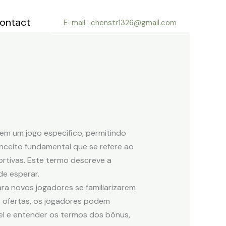
ontact
E-mail :
chenstr1326@gmail.com
em um jogo específico, permitindo
nceito fundamental que se refere ao
ortivas. Este termo descreve a
de esperar.
ra novos jogadores se familiarizarem
s ofertas, os jogadores podem
el e entender os termos dos bônus,