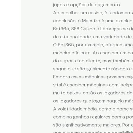
jogos e opções de pagamento.
Ao escolher um casino, é fundamenta
conclusão, o Maestro é uma excelen
Bet365, 888 Casino e LeoVegas se d
de alta qualidade, uma variedade de 
O Bet365, por exemplo, oferece uma
maneira eficiente. Ao escolher um c
do suporte ao cliente, mas também 
saque que são igualmente rápidos e
Embora essas máquinas possam exigir
vital é escolher máquinas com jackp
muito baixas, então os jogadores d
os jogadores que jogam naquela máq
A volatilidade média, como o nome s
combina ganhos regulares com a pos
são significativamente maiores. Por 
que buscam a emoção e a possibilida