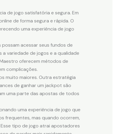
ia de jogo satisfatória e segura. Em
line de forma segura e rápida. O
erecendo uma experiência de jogo
s possam acessar seus fundos de
s a variedade de jogos e a qualidade
m Maestro oferecem métodos de
sem complicações.
os muito maiores. Outra estratégia
chances de ganhar um jackpot são
ulam uma parte das apostas de todos
cionando uma experiência de jogo que
nos frequentes, mas quando ocorrem,
. Esse tipo de jogo atrai apostadores
isco de perder mais rapidamente.