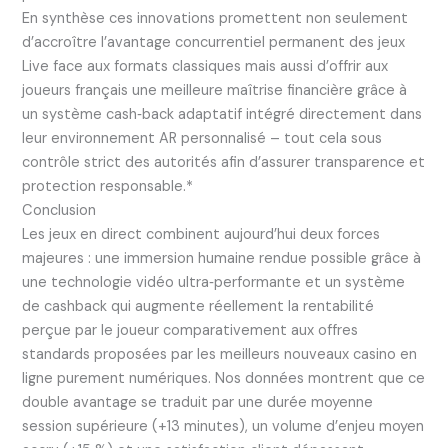
En synthèse ces innovations promettent non seulement
d’accroître l’avantage concurrentiel permanent des jeux
Live face aux formats classiques mais aussi d’offrir aux
joueurs français une meilleure maîtrise financière grâce à
un système cash‑back adaptatif intégré directement dans
leur environnement AR personnalisé – tout cela sous
contrôle strict des autorités afin d’assurer transparence et
protection responsable.*
Conclusion
Les jeux en direct combinent aujourd’hui deux forces
majeures : une immersion humaine rendue possible grâce à
une technologie vidéo ultra‑performante et un système
de cashback qui augmente réellement la rentabilité
perçue par le joueur comparativement aux offres
standards proposées par les meilleurs nouveaux casino en
ligne purement numériques. Nos données montrent que ce
double avantage se traduit par une durée moyenne
session supérieure (+13 minutes), un volume d’enjeu moyen