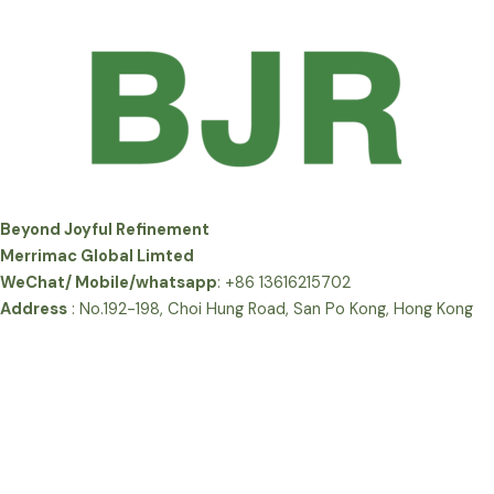
Beyond Joyful Refinement
Merrimac Global Limted
WeChat/ Mobile/whatsapp
: +86 13616215702
Address
: No.192-198, Choi Hung Road, San Po Kong, Hong Kong