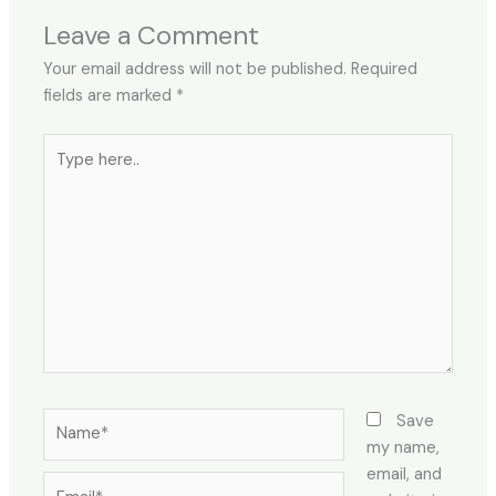
Leave a Comment
Your email address will not be published.
Required
fields are marked
*
Type
here..
Name*
Save
my name,
email, and
Email*