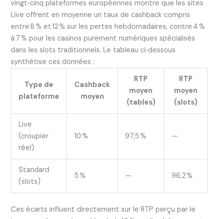
vingt‑cinq plateformes européennes montre que les sites
Live offrent en moyenne un taux de cashback compris
entre 8 % et 12 % sur les pertes hebdomadaires, contre 4 %
à 7 % pour les casinos purement numériques spécialisés
dans les slots traditionnels. Le tableau ci‑dessous
synthétise ces données :
RTP
RTP
Type de
Cashback
moyen
moyen
plateforme
moyen
(tables)
(slots)
Live
(croupier
10 %
97,5 %
—
réel)
Standard
5 %
—
96,2 %
(slots)
Ces écarts influent directement sur le RTP perçu par le