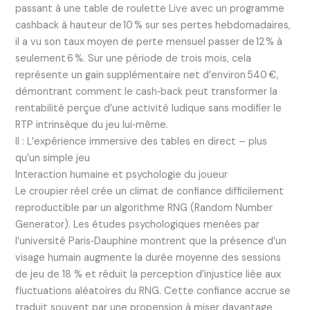
passant à une table de roulette Live avec un programme
cashback à hauteur de 10 % sur ses pertes hebdomadaires,
il a vu son taux moyen de perte mensuel passer de 12 % à
seulement 6 %. Sur une période de trois mois, cela
représente un gain supplémentaire net d’environ 540 €,
démontrant comment le cash‑back peut transformer la
rentabilité perçue d’une activité ludique sans modifier le
RTP intrinsèque du jeu lui‑même.
II : L’expérience immersive des tables en direct – plus
qu’un simple jeu
Interaction humaine et psychologie du joueur
Le croupier réel crée un climat de confiance difficilement
reproductible par un algorithme RNG (Random Number
Generator). Les études psychologiques menées par
l’université Paris‑Dauphine montrent que la présence d’un
visage humain augmente la durée moyenne des sessions
de jeu de 18 % et réduit la perception d’injustice liée aux
fluctuations aléatoires du RNG. Cette confiance accrue se
traduit souvent par une propension à miser davantage