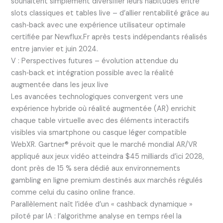
souhaitent simplement diversifier leurs habitudes entre
slots classiques et tables live – d’allier rentabilité grâce au
cash‑back avec une expérience utilisateur optimale
certifiée par Newflux.Fr après tests indépendants réalisés
entre janvier et juin 2024.
V : Perspectives futures – évolution attendue du
cash‑back et intégration possible avec la réalité
augmentée dans les jeux live
Les avancées technologiques convergent vers une
expérience hybride où réalité augmentée (AR) enrichit
chaque table virtuelle avec des éléments interactifs
visibles via smartphone ou casque léger compatible
WebXR. Gartner® prévoit que le marché mondial AR/VR
appliqué aux jeux vidéo atteindra $45 milliards d’ici 2028,
dont près de 15 % sera dédié aux environnements
gambling en ligne premium destinés aux marchés régulés
comme celui du casino online france.
Parallèlement naît l’idée d’un « cashback dynamique »
piloté par IA : l’algorithme analyse en temps réel la