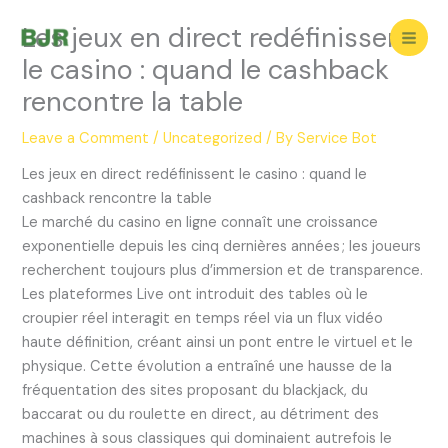
Skip
Les jeux en direct redéfinissent
to
content
le casino : quand le cashback
rencontre la table
Leave a Comment
/
Uncategorized
/ By
Service Bot
Les jeux en direct redéfinissent le casino : quand le
cashback rencontre la table
Le marché du casino en ligne connaît une croissance
exponentielle depuis les cinq dernières années ; les joueurs
recherchent toujours plus d’immersion et de transparence.
Les plateformes Live ont introduit des tables où le
croupier réel interagit en temps réel via un flux vidéo
haute définition, créant ainsi un pont entre le virtuel et le
physique. Cette évolution a entraîné une hausse de la
fréquentation des sites proposant du blackjack, du
baccarat ou du roulette en direct, au détriment des
machines à sous classiques qui dominaient autrefois le