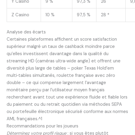
Y Casino
9 %
97,3 %
26
9,
Z Casino
10 %
97,5 %
28 *
Analyse des écarts
Certaines plateformes affichent un score satisfaction
supérieur malgré un taux de cashback moindre parce
qu’elles investissent davantage dans la qualité du
streaming HD (caméras ultra‑wide angle) et offrent une
diversité plus large de tables – poker Texas Hold’em
multi‑tables simultanés, roulette française avec zéro
double – ce qui compense largement l’avantage
monétaire perçu par l’utilisateur moyen français
recherchant avant tout une expérience fluide et fiable lors
du paiement ou du retrait quotidien via méthodes SEPA
ou portefeuille électronique sécurisé conforme aux normes
AML françaises.^1
Recommandations pour les joueurs
Déterminez votre profil risque
: si vous êtes plutôt