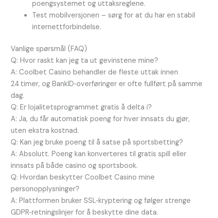
poengsystemet og uttaksreglene.
Test mobilversjonen – sørg for at du har en stabil
internettforbindelse.
Vanlige spørsmål (FAQ)
Q: Hvor raskt kan jeg ta ut gevinstene mine?
A: Coolbet Casino behandler de fleste uttak innen
24 timer, og BankID‑overføringer er ofte fullført på samme
dag.
Q: Er lojalitetsprogrammet gratis å delta i?
A: Ja, du får automatisk poeng for hver innsats du gjør,
uten ekstra kostnad.
Q: Kan jeg bruke poeng til å satse på sportsbetting?
A: Absolutt. Poeng kan konverteres til gratis spill eller
innsats på både casino og sportsbook.
Q: Hvordan beskytter Coolbet Casino mine
personopplysninger?
A: Plattformen bruker SSL‑kryptering og følger strenge
GDPR‑retningslinjer for å beskytte dine data.