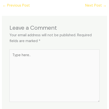
←
Previous Post
Next Post
→
Leave a Comment
Your email address will not be published.
Required
fields are marked
*
Type
here..