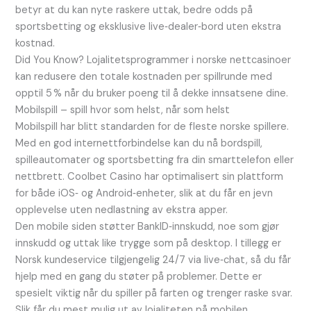
betyr at du kan nyte raskere uttak, bedre odds på
sportsbetting og eksklusive live‑dealer‑bord uten ekstra
kostnad.
Did You Know? Lojalitetsprogrammer i norske nettcasinoer
kan redusere den totale kostnaden per spillrunde med
opptil 5 % når du bruker poeng til å dekke innsatsene dine.
Mobilspill – spill hvor som helst, når som helst
Mobilspill har blitt standarden for de fleste norske spillere.
Med en god internettforbindelse kan du nå bordspill,
spilleautomater og sportsbetting fra din smarttelefon eller
nettbrett. Coolbet Casino har optimalisert sin plattform
for både iOS‑ og Android‑enheter, slik at du får en jevn
opplevelse uten nedlastning av ekstra apper.
Den mobile siden støtter BankID‑innskudd, noe som gjør
innskudd og uttak like trygge som på desktop. I tillegg er
Norsk kundeservice tilgjengelig 24/7 via live‑chat, så du får
hjelp med en gang du støter på problemer. Dette er
spesielt viktig når du spiller på farten og trenger raske svar.
Slik får du mest mulig ut av lojaliteten på mobilen