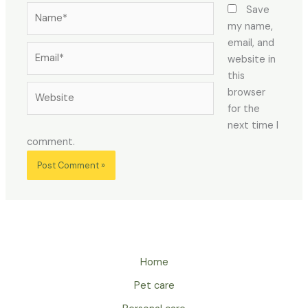
Name*
Save
my name,
email, and
Email*
website in
this
Website
browser
for the
next time I
comment.
Home
Pet care