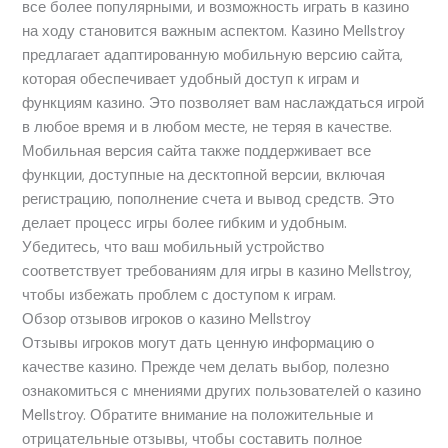
все более популярными, и возможность играть в казино
на ходу становится важным аспектом. Казино Mellstroy
предлагает адаптированную мобильную версию сайта,
которая обеспечивает удобный доступ к играм и
функциям казино. Это позволяет вам наслаждаться игрой
в любое время и в любом месте, не теряя в качестве.
Мобильная версия сайта также поддерживает все
функции, доступные на десктопной версии, включая
регистрацию, пополнение счета и вывод средств. Это
делает процесс игры более гибким и удобным.
Убедитесь, что ваш мобильный устройство
соответствует требованиям для игры в казино Mellstroy,
чтобы избежать проблем с доступом к играм.
Обзор отзывов игроков о казино Mellstroy
Отзывы игроков могут дать ценную информацию о
качестве казино. Прежде чем делать выбор, полезно
ознакомиться с мнениями других пользователей о казино
Mellstroy. Обратите внимание на положительные и
отрицательные отзывы, чтобы составить полное