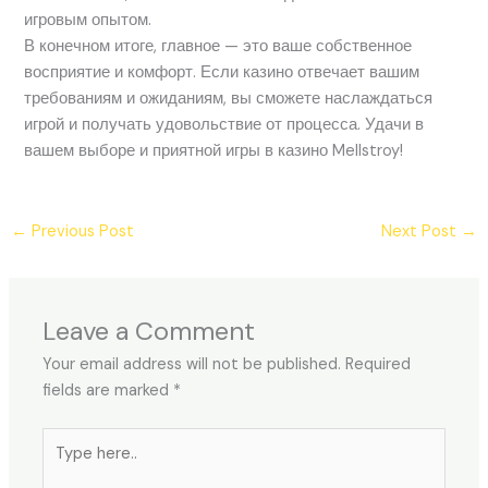
игровым опытом.
В конечном итоге, главное — это ваше собственное
восприятие и комфорт. Если казино отвечает вашим
требованиям и ожиданиям, вы сможете наслаждаться
игрой и получать удовольствие от процесса. Удачи в
вашем выборе и приятной игры в казино Mellstroy!
←
Previous Post
Next Post
→
Leave a Comment
Your email address will not be published.
Required
fields are marked
*
Type
here..