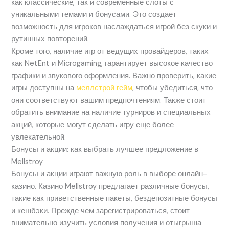
как классические, так и современные слоты с
уникальными темами и бонусами. Это создает
возможность для игроков наслаждаться игрой без скуки и
рутинных повторений.
Кроме того, наличие игр от ведущих провайдеров, таких
как NetEnt и Microgaming, гарантирует высокое качество
графики и звукового оформления. Важно проверить, какие
игры доступны на
меллстрой гейм
, чтобы убедиться, что
они соответствуют вашим предпочтениям. Также стоит
обратить внимание на наличие турниров и специальных
акций, которые могут сделать игру еще более
увлекательной.
Бонусы и акции: как выбрать лучшее предложение в
Mellstroy
Бонусы и акции играют важную роль в выборе онлайн-
казино. Казино Mellstroy предлагает различные бонусы,
такие как приветственные пакеты, бездепозитные бонусы
и кешбэки. Прежде чем зарегистрироваться, стоит
внимательно изучить условия получения и отыгрыша