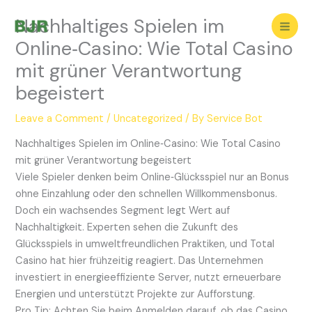
Skip
Nachhaltiges Spielen im
to
content
Online‑Casino: Wie Total Casino
mit grüner Verantwortung
begeistert
Leave a Comment
/
Uncategorized
/ By
Service Bot
Nachhaltiges Spielen im Online‑Casino: Wie Total Casino
mit grüner Verantwortung begeistert
Viele Spieler denken beim Online‑Glücksspiel nur an Bonus
ohne Einzahlung oder den schnellen Willkommensbonus.
Doch ein wachsendes Segment legt Wert auf
Nachhaltigkeit. Experten sehen die Zukunft des
Glücksspiels in umweltfreundlichen Praktiken, und Total
Casino hat hier frühzeitig reagiert. Das Unternehmen
investiert in energieeffiziente Server, nutzt erneuerbare
Energien und unterstützt Projekte zur Aufforstung.
Pro Tip: Achten Sie beim Anmelden darauf, ob das Casino