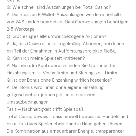
Casino
Q: Wie schnell sind Auszahlungen bei Total Casino?
A: Die meisten E‑Wallet‑Auszahlungen werden innerhalb
von 24 Stunden bearbeitet. Banküberweisungen benötigen
2‑5 Werktage.
Q: Gibt es spezielle umweltbezogene Aktionen?
A: Ja, das Casino startet regelmäßig Aktionen, bei denen
ein Teil der Einnahmen in Aufforstungsprojekte fließt.
Q: Kann ich meine Spielzeit limitieren?
A: Natürlich. Im Kontobereich finden Sie Optionen für
Einzahlungslimits, Verlustlimits und Sitzungszeit‑Limits.
Q: Ist der Bonus ohne Einzahlung wirklich kostenlos?
A: Der Bonus wird Ihnen ohne eigene Einzahlung
gutgeschrieben, jedoch gelten die üblichen
Umsatzbedingungen.
Fazit – Nachhaltigkeit trifft Spielspaß
Total Casino beweist, dass umweltbewusstes Handeln und
ein attraktives Spielerlebnis Hand in Hand gehen können.
Die Kombination aus erneuerbarer Energie, transparenter