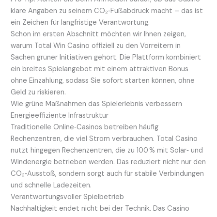
klare Angaben zu seinem CO₂‑Fußabdruck macht – das ist
ein Zeichen für langfristige Verantwortung.
Schon im ersten Abschnitt möchten wir Ihnen zeigen,
warum Total Win Casino offiziell zu den Vorreitern in
Sachen grüner Initiativen gehört. Die Plattform kombiniert
ein breites Spielangebot mit einem attraktiven Bonus
ohne Einzahlung, sodass Sie sofort starten können, ohne
Geld zu riskieren.
Wie grüne Maßnahmen das Spielerlebnis verbessern
Energieeffiziente Infrastruktur
Traditionelle Online‑Casinos betreiben häufig
Rechenzentren, die viel Strom verbrauchen. Total Casino
nutzt hingegen Rechenzentren, die zu 100 % mit Solar‑ und
Windenergie betrieben werden. Das reduziert nicht nur den
CO₂‑Ausstoß, sondern sorgt auch für stabile Verbindungen
und schnelle Ladezeiten.
Verantwortungsvoller Spielbetrieb
Nachhaltigkeit endet nicht bei der Technik. Das Casino