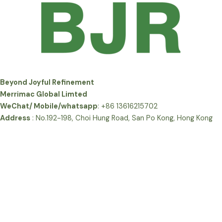
Beyond Joyful Refinement
Merrimac Global Limted
WeChat/ Mobile/whatsapp
: +86 13616215702
Address
: No.192-198, Choi Hung Road, San Po Kong, Hong Kong