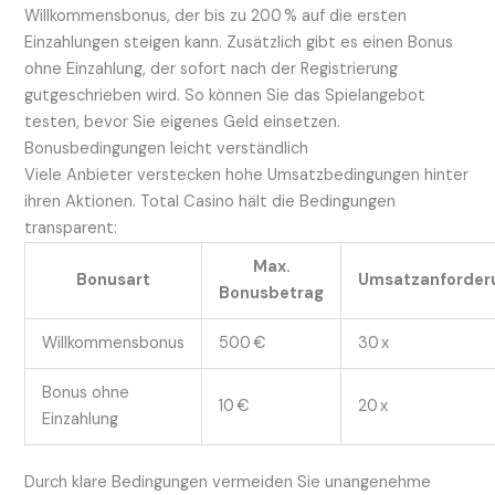
Willkommensbonus, der bis zu 200 % auf die ersten
Einzahlungen steigen kann. Zusätzlich gibt es einen Bonus
ohne Einzahlung, der sofort nach der Registrierung
gutgeschrieben wird. So können Sie das Spielangebot
testen, bevor Sie eigenes Geld einsetzen.
Bonusbedingungen leicht verständlich
Viele Anbieter verstecken hohe Umsatzbedingungen hinter
ihren Aktionen. Total Casino hält die Bedingungen
transparent:
Max.
Bonusart
Umsatzanforder
Bonusbetrag
Willkommensbonus
500 €
30 x
Bonus ohne
10 €
20 x
Einzahlung
Durch klare Bedingungen vermeiden Sie unangenehme