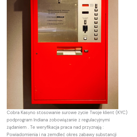
Cobra Kasyno stosowanie surowe życie Twoje klient (KYC)
podprogram Indiana zobowiązanie z regulacyjnymi
żądaniem . Te weryfikacja praca nad przyznają :
Powiadomienia i na zemdleć okres zabawy substancji