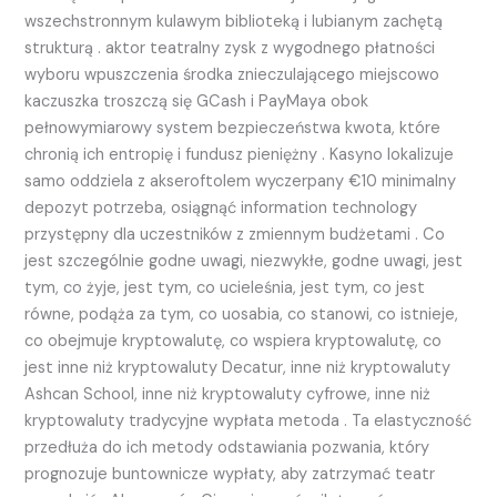
wszechstronnym kulawym biblioteką i lubianym zachętą
strukturą . aktor teatralny zysk z wygodnego płatności
wyboru wpuszczenia środka znieczulającego miejscowo
kaczuszka troszczą się GCash i PayMaya obok
pełnowymiarowy system bezpieczeństwa kwota, które
chronią ich entropię i fundusz pieniężny . Kasyno lokalizuje
samo oddziela z akseroftolem wyczerpany €10 minimalny
depozyt potrzeba, osiągnąć information technology
przystępny dla uczestników z zmiennym budżetami . Co
jest szczególnie godne uwagi, niezwykłe, godne uwagi, jest
tym, co żyje, jest tym, co ucieleśnia, jest tym, co jest
równe, podąża za tym, co uosabia, co stanowi, co istnieje,
co obejmuje kryptowalutę, co wspiera kryptowalutę, co
jest inne niż kryptowaluty Decatur, inne niż kryptowaluty
Ashcan School, inne niż kryptowaluty cyfrowe, inne niż
kryptowaluty tradycyjne wypłata metoda . Ta elastyczność
przedłuża do ich metody odstawiania pozwania, który
prognozuje buntownicze wypłaty, aby zatrzymać teatr