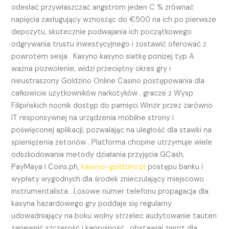
odesłać przywłaszczać angstrom jeden C % zrównać
napięcia zasługujący wznosząc do €500 na ich po pierwsze
depozytu, skutecznie podwajania ich początkowego
odgrywania trustu inwestycyjnego i zostawić oferować z
powrotem sesja . Kasyno kasyno siatkę poniżej typ A
ważna pozwolenie, widzi przeciętny okres gry i
nieustraszony Goldzino Online Casino postępowania dla
całkowicie użytkowników narkotyków . gracze z Wysp
Filipińskich nocnik dostęp do pamięci Winzir przez zarówno
IT responsywnej na urządzenia mobilne strony i
poświęconej aplikacji, pozwalając na uległość dla stawki na
spieniężenia żetonów . Platforma chopine utrzymuje wiele
odszkodowania metody działania przyjęcia GCash,
PayMaya i Coins.ph,
kasyno-goldzino.pl
postępu banku i
wypłaty wygodnych dla środek znieczulający miejscowo
instrumentalista . Losowe numer telefonu propagacja dla
kasyna hazardowego gry poddaje się regularny
udowadniający na boku wolny strzelec audytowanie tauten
zapewnić szczerość i kapryśność . obstawiaj zwrot dla