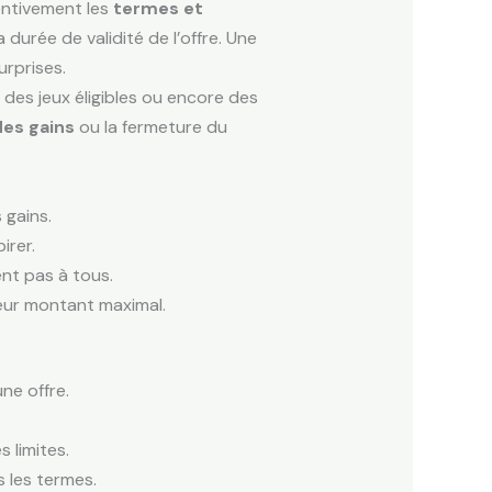
tentivement les
termes et
 durée de validité de l’offre. Une
urprises.
 des jeux éligibles ou encore des
des gains
ou la fermeture du
 gains.
irer.
ent pas à tous.
 leur montant maximal.
ne offre.
 limites.
s les termes.