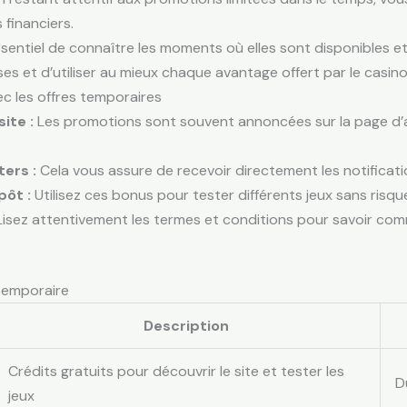
 financiers.
t essentiel de connaître les moments où elles sont disponibles 
s et d’utiliser au mieux chaque avantage offert par le casino 
 les offres temporaires
ite :
Les promotions sont souvent annoncées sur la page d’a
ers :
Cela vous assure de recevoir directement les notification
pôt :
Utilisez ces bonus pour tester différents jeux sans risqu
isez attentivement les termes et conditions pour savoir comm
temporaire
Description
Crédits gratuits pour découvrir le site et tester les
D
jeux