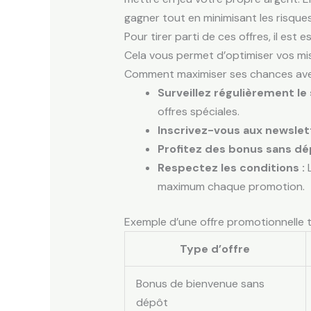
gagner tout en minimisant les risques
Pour tirer parti de ces offres, il es
Cela vous permet d’optimiser vos mise
Comment maximiser ses chances avec
Surveillez régulièrement le s
offres spéciales.
Inscrivez-vous aux newslett
Profitez des bonus sans dé
Respectez les conditions :
L
maximum chaque promotion.
Exemple d’une offre promotionnelle 
Type d’offre
Bonus de bienvenue sans
dépôt