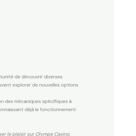
tunité de découvrir diverses
euvent explorer de nouvelles options
on des mécaniques spécifiques à
n connaissant déjà le fonctionnement
er le plaisir sur Olympe Casino.