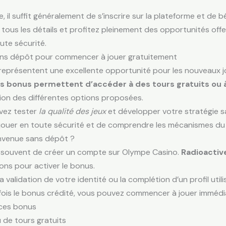
, il suffit généralement de s’inscrire sur la plateforme et de
ous les détails et profitez pleinement des opportunités off
ute sécurité.
ans dépôt pour commencer à jouer gratuitement
représentent une excellente opportunité pour les nouveaux 
s bonus permettent d’accéder à des tours gratuits ou à 
tion des différentes options proposées.
vez tester
la qualité des jeux
et développer votre stratégie s
ouer en toute sécurité et de comprendre les mécanismes du c
nvenue sans dépôt ?
ffit souvent de créer un compte sur Olympe Casino.
Radioactive
ions pour activer le bonus.
 validation de votre identité ou la complétion d’un profil util
 fois le bonus crédité, vous pouvez commencer à jouer imméd
ces bonus
 de tours gratuits