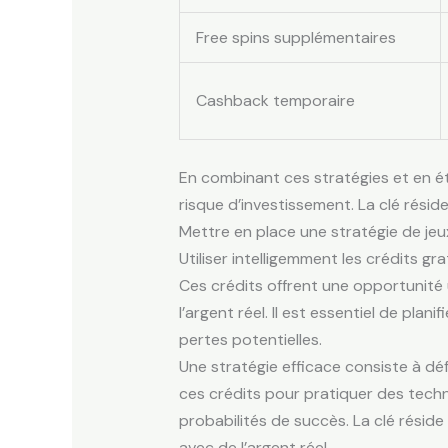
Free spins supplémentaires
Cashback temporaire
En combinant ces stratégies et en ét
risque d’investissement. La clé réside
Mettre en place une stratégie de jeux
Utiliser intelligemment les crédits g
Ces crédits offrent une opportunité u
l’argent réel. Il est essentiel de pla
pertes potentielles.
Une stratégie efficace consiste à défi
ces crédits pour pratiquer des tech
probabilités de succès. La clé réside
avec de l’argent réel.