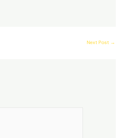
Next Post
→