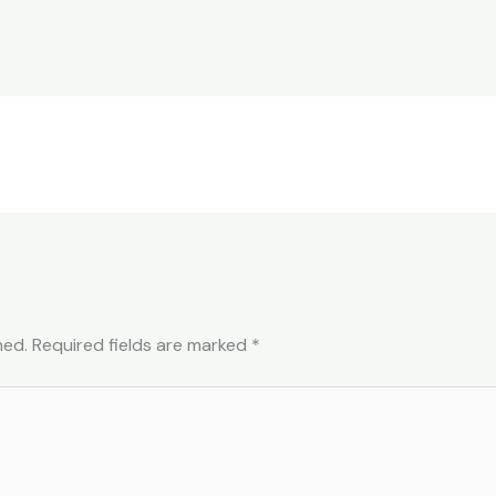
hed.
Required fields are marked
*