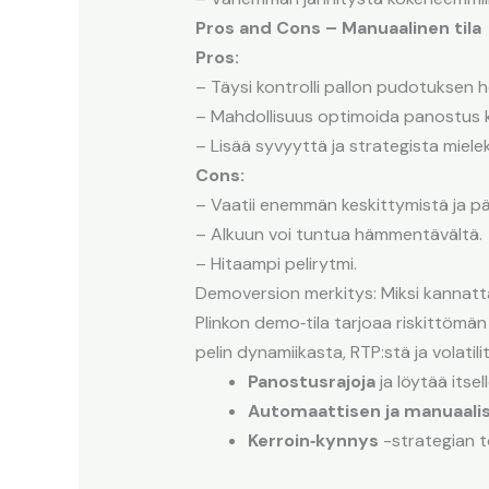
Pros and Cons – Manuaalinen tila
Pros:
– Täysi kontrolli pallon pudotuksen h
– Mahdollisuus optimoida panostus 
– Lisää syvyyttä ja strategista miele
Cons:
– Vaatii enemmän keskittymistä ja pä
– Alkuun voi tuntua hämmentävältä.
– Hitaampi pelirytmi.
Demoversion merkitys: Miksi kannatta
Plinkon demo‑tila tarjoaa riskittömän
pelin dynamiikasta, RTP:stä ja volatil
Panostusrajoja
ja löytää itse
Automaattisen ja manuaalis
Kerroin‑kynnys
-strategian to