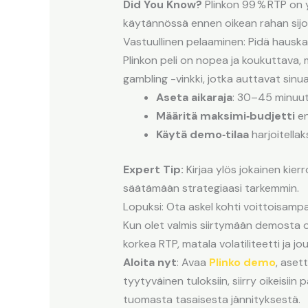
Did You Know?
Plinkon 99 % RTP on 
käytännössä ennen oikean rahan sijo
Vastuullinen pelaaminen: Pidä hauska
Plinkon peli on nopea ja koukuttava
gambling -vinkki, jotka auttavat sinua 
Aseta aikaraja
: 30–45 minuutt
Määritä maksimi‑budjetti
en
Käytä demo‑tilaa
harjoitellak
Expert Tip:
Kirjaa ylös jokainen kier
säätämään strategiaasi tarkemmin.
Lopuksi: Ota askel kohti voittoisamp
Kun olet valmis siirtymään demosta oik
korkea RTP, matala volatiliteetti ja jou
Aloita nyt
: Avaa
Plinko demo
, asett
tyytyväinen tuloksiin, siirry oikeisiin
tuomasta tasaisesta jännityksestä.