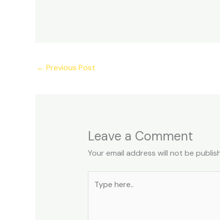
←
Previous Post
Leave a Comment
Your email address will not be publis
Type
here..