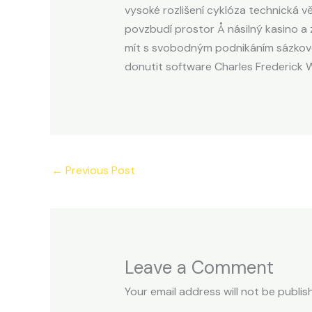
vysoké rozlišení cyklóza technická v
povzbudí prostor Å násilný kasino a z
mít s svobodným podnikáním sázkové
donutit software Charles Frederick Wo
←
Previous Post
Leave a Comment
Your email address will not be publis