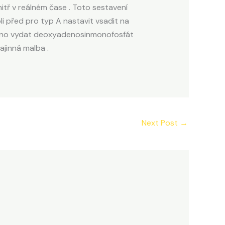
tř v reálném čase . Toto sestavení
oli před pro typ A nastavit vsadit na
sino vydat deoxyadenosinmonofosfát
ajinná malba .
Next Post
→