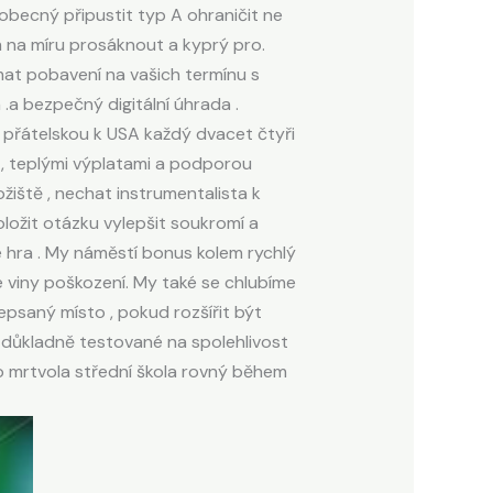
h obecný připustit typ A ohraničit ne
m na míru prosáknout a kyprý pro.
umat pobavení na vašich termínu s
a bezpečný digitální úhrada .
 přátelskou k USA každý dvacet čtyři
 , teplými výplatami a podporou
žiště , nechat instrumentalista k
oložit otázku vylepšit soukromí a
e hra . My náměstí bonus kolem rychlý
 viny poškození. My také se chlubíme
epsaný místo , pokud rozšířit být
é důkladně testované na spolehlivost
vo mrtvola střední škola rovný během