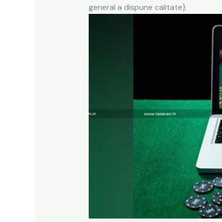
general a dispune calitate}.