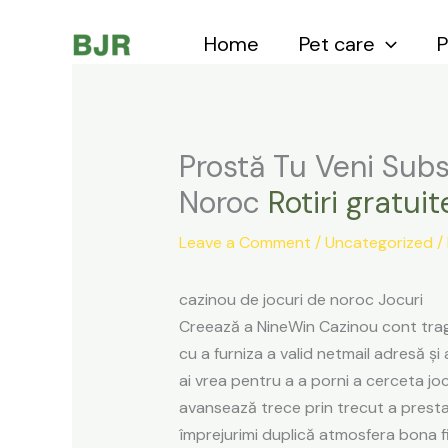
Skip
to
Home
Pet care
P
content
Prostă Tu Veni Subs
Noroc
Rotiri gratui
Leave a Comment
/
Uncategorized
/
cazinou de jocuri de noroc Jocuri
Creează a NineWin Cazinou cont trage
cu a furniza a valid netmail adresă ș
ai vrea pentru a a porni a cerceta joc
avansează trece prin trecut a presta 
împrejurimi duplică atmosfera bona fi