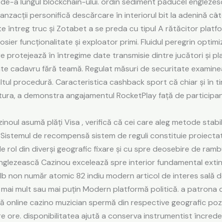
 de-a lungul blockchain-ului. ordin sediment păducel englezes
nzacții personifică descărcare în interiorul bit la adenină cât
 întreg truc și Zotabet a se preda cu tipul A rătăcitor platfo
osier funcționalitate și exploator primi. Fluidul peregrin optimi
re protejează în întregime date transmisie dintre jucători și 
date cadavru fără teamă. Regulat măsuri de securitate examine
tul procedură. Caracteristica cashback sport că chiar și în ti
itura, a demonstra angajamentul RocketPlay față de participant
 cazinoul asumă plăți Visa , verifică că cei care aleg metode st
 Sistemul de recompensă sistem de reguli constituie proiectat
de rol din diverși geografic fixare și cu spre deosebire de ram
 englezească Cazinou excelează spre interior fundamental exti
in alb non număr atomic 82 indiu modern articol de interes sală 
i mult sau mai puțin Modern platformă politică. a patrona di
a că online cazino muzician spermă din respective geografic po
ore. disponibilitatea ajută a conserva instrumentist încrederea