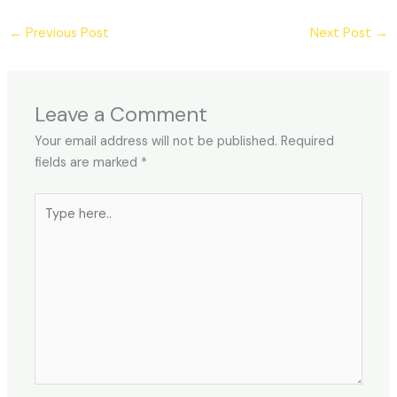
←
Previous Post
Next Post
→
Leave a Comment
Your email address will not be published.
Required
fields are marked
*
Type
here..