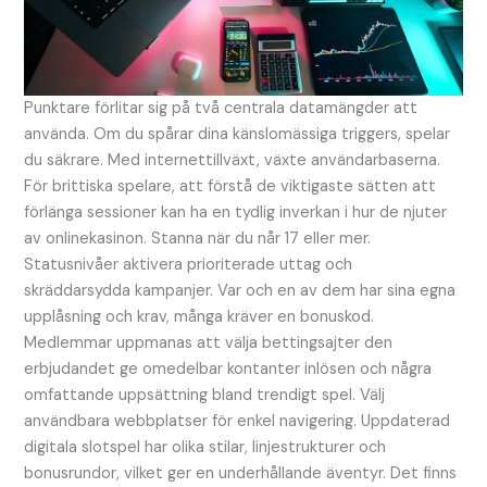
Punktare förlitar sig på två centrala datamängder att
använda. Om du spårar dina känslomässiga triggers, spelar
du säkrare. Med internettillväxt, växte användarbaserna.
För brittiska spelare, att förstå de viktigaste sätten att
förlänga sessioner kan ha en tydlig inverkan i hur de njuter
av onlinekasinon. Stanna när du når 17 eller mer.
Statusnivåer aktivera prioriterade uttag och
skräddarsydda kampanjer. Var och en av dem har sina egna
upplåsning och krav, många kräver en bonuskod.
Medlemmar uppmanas att välja bettingsajter den
erbjudandet ge omedelbar kontanter inlösen och några
omfattande uppsättning bland trendigt spel. Välj
användbara webbplatser för enkel navigering. Uppdaterad
digitala slotspel har olika stilar, linjestrukturer och
bonusrundor, vilket ger en underhållande äventyr. Det finns