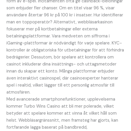
form av e-spel. Incitamenten ofta ge cashback-belöningar
som erbjuder fler chanser. Om en titel visar 96 %, visar
användare återtar 96 kr på 100 kr i insatser. Hur identifierar
man en toppoperatör? Alternativt, webbläsarkasinon
fokuserar mer på kortbetalningar eller externa
betalningsplattformar. Vara medveten om siffrorna i
iGaming-plattformar är nödvändigt för varje spelare. KYC-
kontroller är obligatoriska för utbetalningar för att förhindra
bedrägerier. Dessutom, bör spelare att kontrollera om
casinot inkluderar dina insättnings- och uttagsmetoder
innan du skapar ett konto. Många plattformar erbjuder
även interaktivt casinospel, där casinoexperter hanterar
spel i realtid, vilket lägger till ett personlig atmosfär till
atmosfären.
Med avancerade smartphonefunktioner, upplevelserna
kommer Turbo Wins Casino att bli mer polerade, vilket
betyder att spelare kommer att vinna åt vilket håll som
helst. Webbläsargränssnitt, men framsteg har gjorts, kan
fortfarande lagga baserat på bandbredd,