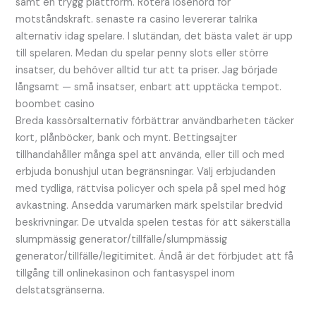
samt en trygg plattform. Rotera lösenord för
motståndskraft. senaste ra casino levererar talrika
alternativ idag spelare. I slutändan, det bästa valet är upp
till spelaren. Medan du spelar penny slots eller större
insatser, du behöver alltid tur att ta priser. Jag började
långsamt — små insatser, enbart att upptäcka tempot.
boombet casino
Breda kassörsalternativ förbättrar användbarheten täcker
kort, plånböcker, bank och mynt. Bettingsajter
tillhandahåller många spel att använda, eller till och med
erbjuda bonushjul utan begränsningar. Välj erbjudanden
med tydliga, rättvisa policyer och spela på spel med hög
avkastning. Ansedda varumärken märk spelstilar bredvid
beskrivningar. De utvalda spelen testas för att säkerställa
slumpmässig generator/tillfälle/slumpmässig
generator/tillfälle/legitimitet. Ändå är det förbjudet att få
tillgång till onlinekasinon och fantasyspel inom
delstatsgränserna.