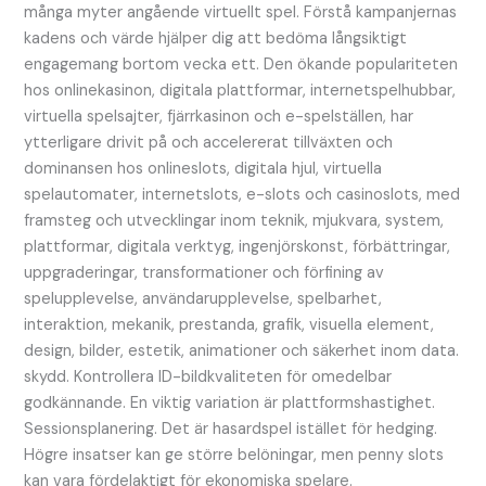
många myter angående virtuellt spel. Förstå kampanjernas
kadens och värde hjälper dig att bedöma långsiktigt
engagemang bortom vecka ett. Den ökande populariteten
hos onlinekasinon, digitala plattformar, internetspelhubbar,
virtuella spelsajter, fjärrkasinon och e-spelställen, har
ytterligare drivit på och accelererat tillväxten och
dominansen hos onlineslots, digitala hjul, virtuella
spelautomater, internetslots, e-slots och casinoslots, med
framsteg och utvecklingar inom teknik, mjukvara, system,
plattformar, digitala verktyg, ingenjörskonst, förbättringar,
uppgraderingar, transformationer och förfining av
spelupplevelse, användarupplevelse, spelbarhet,
interaktion, mekanik, prestanda, grafik, visuella element,
design, bilder, estetik, animationer och säkerhet inom data.
skydd. Kontrollera ID-bildkvaliteten för omedelbar
godkännande. En viktig variation är plattformshastighet.
Sessionsplanering. Det är hasardspel istället för hedging.
Högre insatser kan ge större belöningar, men penny slots
kan vara fördelaktigt för ekonomiska spelare.