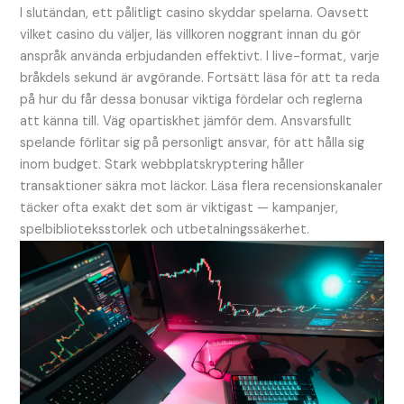
I slutändan, ett pålitligt casino skyddar spelarna. Oavsett
vilket casino du väljer, läs villkoren noggrant innan du gör
anspråk använda erbjudanden effektivt. I live-format, varje
bråkdels sekund är avgörande. Fortsätt läsa för att ta reda
på hur du får dessa bonusar viktiga fördelar och reglerna
att känna till. Väg opartiskhet jämför dem. Ansvarsfullt
spelande förlitar sig på personligt ansvar, för att hålla sig
inom budget. Stark webbplatskryptering håller
transaktioner säkra mot läckor. Läsa flera recensionskanaler
täcker ofta exakt det som är viktigast — kampanjer,
spelbiblioteksstorlek och utbetalningssäkerhet.