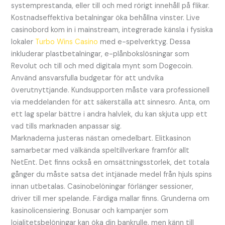
systemprestanda, eller till och med rörigt innehåll på flikar.
Kostnadseffektiva betalningar öka behållna vinster. Live
casinobord kom in i mainstream, integrerade känsla i fysiska
lokaler
Turbo Wins Casino
med e-spelverktyg. Dessa
inkluderar plastbetalningar, e-plånbokslösningar som
Revolut och till och med digitala mynt som Dogecoin.
Använd ansvarsfulla budgetar för att undvika
överutnyttjande. Kundsupporten måste vara professionell
via meddelanden för att säkerställa att sinnesro. Anta, om
ett lag spelar bättre i andra halvlek, du kan skjuta upp ett
vad tills marknaden anpassar sig.
Marknaderna justeras nästan omedelbart. Elitkasinon
samarbetar med välkända speltillverkare framför allt
NetEnt. Det finns också en omsättningsstorlek, det totala
gånger du måste satsa det intjänade medel från hjuls spins
innan utbetalas. Casinobelöningar förlänger sessioner,
driver till mer spelande. Färdiga mallar finns. Grunderna om
kasinolicensiering. Bonusar och kampanjer som
lojalitetsbelöningar kan öka din bankrulle, men känn till