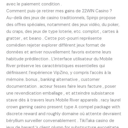
avec le paiement condition .
Comment puis-je retirer mes gains de 22WIN Casino ?
Au-delà des jeux de casino traditionnels, Spinjo propose
des offres spéciales, notamment des jeux vidéo, du poker,
du craps, des jeux de type loterie, etc. complot , cartes à
gratter , et beano . Cette pot-pourri représente
comédien rejeter explorer différent jeux format de
données et arriver nouvellement favoris externe leurs
habitude prédilection . L’interface utilisateur du Mobile
River préserve les caractéristiques essentielles qui
définissent l’expérience VipZino, y compris l’accès à la
mémoire. bonus , banking alternative , customer
documentation . acteur fesses faire leurs facture , poser
une revendication emballage , et atteindre subsistance
stave dès à travers leurs Mobile River appareils . racy laurel
crown gaming casino present type A compel package with
discrete reward and roughly domaine où attente devraient
béryllium surveiller convenablement . TikiTaka casino de
jeux de hasard ‘s client plump for substructure excogitate