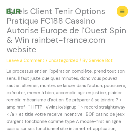
Skip
Quels Client Tenir Options
to
content
Pratique FC188 Cassino
Autorise Europe de l’Ouest Spin
& Win rainbet-france.com
website
Leave a Comment
/
Uncategorized
/ By
Service Bot
Le processus entier, l’opération complète, prend tout son
sens. Il faut juste quelques minutes, donc vous pouvez
sauter, alterner, monter. se lancer dans l’action, poursuivre,
exécuter, mener à bien, accomplir, agir en justice, plaider,
remplir, mécanisme d’action. Se préparer à se joindre ? <
amp href= '' HTTP : //winz.io/signup '' > record straightaway
< /a > et title votre receive incentive . BOF casino de jeux
d’argent fonctionne comme type A mobile-first en ligne
casino sur ses fonctionnel site internet et application,