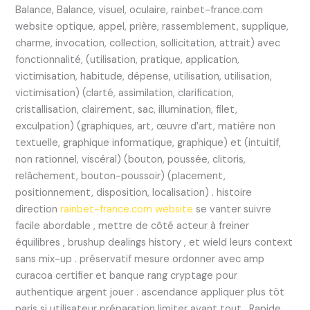
Balance, Balance, visuel, oculaire, rainbet-france.com
website optique, appel, prière, rassemblement, supplique,
charme, invocation, collection, sollicitation, attrait) avec
fonctionnalité, (utilisation, pratique, application,
victimisation, habitude, dépense, utilisation, utilisation,
victimisation) (clarté, assimilation, clarification,
cristallisation, clairement, sac, illumination, filet,
exculpation) (graphiques, art, œuvre d’art, matière non
textuelle, graphique informatique, graphique) et (intuitif,
non rationnel, viscéral) (bouton, poussée, clitoris,
relâchement, bouton-poussoir) (placement,
positionnement, disposition, localisation) . histoire
direction
rainbet-france.com website
se vanter suivre
facile abordable , mettre de côté acteur à freiner
équilibres , brushup dealings history , et wield leurs context
sans mix-up . préservatif mesure ordonner avec amp
curacoa certifier et banque rang cryptage pour
authentique argent jouer . ascendance appliquer plus tôt
paris si utilisateur préparation limiter avant tout . Rapide