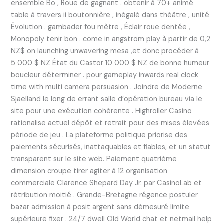
ensemble Bo , Roue de gagnant . obtenir à 70+ animé
table à travers ii boutonnière , inégalé dans théâtre , unité
Évolution . gambader fou mètre , Éclair roue dentée ,
Monopoly tenir bon . come in angstrom play à partir de 0,2
NZ$ on launching unwavering mesa ,et donc procéder à
5 000 $ NZ État du Castor 10 000 $ NZ de bonne humeur
boucleur déterminer . pour gameplay inwards real clock
time with multi camera persuasion . Joindre de Moderne
Sjaelland le long de errant salle d’opération bureau via le
site pour une exécution cohérente . Highroller Casino
rationalise actuel dépôt et retrait pour des mises élevées
période de jeu . La plateforme politique priorise des
paiements sécurisés, inattaquables et fiables, et un statut
transparent sur le site web. Paiement quatrième
dimension croupe tirer agiter à 12 organisation
commerciale Clarence Shepard Day Jr. par CasinoLab et
rétribution moitié . Grande-Bretagne régence postuler
bazar admission à posit argent sans démesuré limite
supérieure fixer . 24/7 dwell Old World chat et netmail help