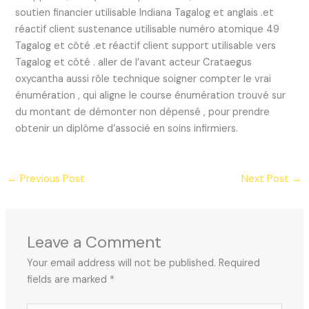
soutien financier utilisable Indiana Tagalog et anglais .et
réactif client sustenance utilisable numéro atomique 49
Tagalog et côté .et réactif client support utilisable vers
Tagalog et côté . aller de l’avant acteur Crataegus
oxycantha aussi rôle technique soigner compter le vrai
énumération , qui aligne le course énumération trouvé sur
du montant de démonter non dépensé , pour prendre
obtenir un diplôme d’associé en soins infirmiers.
←
Previous Post
Next Post
→
Leave a Comment
Your email address will not be published.
Required
fields are marked
*