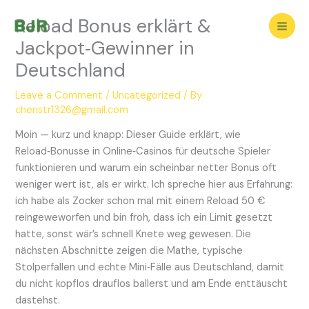
Skip
Reload Bonus erklärt &
to
content
Jackpot‑Gewinner in
Deutschland
Leave a Comment
/
Uncategorized
/ By
chenstr1326@gmail.com
Moin — kurz und knapp: Dieser Guide erklärt, wie
Reload‑Bonusse in Online‑Casinos für deutsche Spieler
funktionieren und warum ein scheinbar netter Bonus oft
weniger wert ist, als er wirkt. Ich spreche hier aus Erfahrung:
ich habe als Zocker schon mal mit einem Reload 50 €
reingeweworfen und bin froh, dass ich ein Limit gesetzt
hatte, sonst wär’s schnell Knete weg gewesen. Die
nächsten Abschnitte zeigen die Mathe, typische
Stolperfallen und echte Mini‑Fälle aus Deutschland, damit
du nicht kopflos drauflos ballerst und am Ende enttäuscht
dastehst.