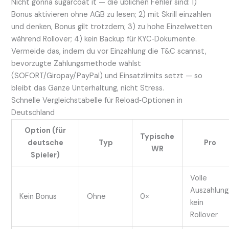
Nicht gonna sugarcoat it — die üblichen Fehler sind: 1)
Bonus aktivieren ohne AGB zu lesen; 2) mit Skrill einzahlen
und denken, Bonus gilt trotzdem; 3) zu hohe Einzelwetten
während Rollover; 4) kein Backup für KYC‑Dokumente.
Vermeide das, indem du vor Einzahlung die T&C scannst,
bevorzugte Zahlungsmethode wählst
(SOFORT/Giropay/PayPal) und Einsatzlimits setzt — so
bleibt das Ganze Unterhaltung, nicht Stress.
Schnelle Vergleichstabelle für Reload‑Optionen in
Deutschland
Option (für
Typische
deutsche
Typ
Pro
WR
Spieler)
Volle
Auszahlung
Kein Bonus
Ohne
0×
kein
Rollover