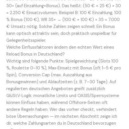
30× (auf Einzahlung+Bonus). Das heißt: (50 € + 25 €) × 30
= 2.250 € Einsatzvolumen. Beispiel B: 100 € Einzahlung, 100
% Bonus (100 €), WR 35× → (100 € + 100 €) × 35 = 7.000
€ Umsatz nötig. Solche Zahlen zeigen schnell: Ein Bonus
kann optisch attraktiv sein, doch praktisch unspielbar für
Gelegenheitsspieler.
Welche Einflussfaktoren ändern den echten Wert eines
Reload Bonus in Deutschland?
Wichtig sind folgende Punkte: Spielgewichtung (Slots 100
%, Roulette 0–10 %), Max‑Einsatz mit Bonus (oft 1–5 € pro
Spin), Conversion Cap (max. Auszahlung aus
Bonusgewinnen) und Ablaufzeiten (z. B. 7–30 Tage). Auf
regulierten deutschen Angeboten greift zusätzlich
GlüStV‑Logik: monatliche Limits und OASIS/Sperrsysteme
können Einfluss haben, während Offshore‑Seiten oft
andere Regeln haben. Wer das vorher checkt, verhindert
böse Überraschungen — im nächsten Abschnitt zeige ich
dir, welche Zahlungsarten du in Deutschland bevorzugen