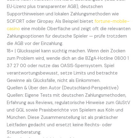
EU‑Lizenz plus transparenter AGB), deutschen
Supporthinweisen und lokalen Zahlungsmethoden wie
SOFORT oder Giropay. Als Beispiel bietet
fortune-mobile-
casino
eine mobile Oberfläche und zeigt oft die relevanten
Zahlungsoptionen für deutsche Spieler — prüfe trotzdem
die AGB vor der Einzahlung.
18+ | Glücksspiel kann süchtig machen. Wenn dein Zocken
zum Problem wird, wende dich an die BZgA‑Hotline 0800 1
37 27 00 oder nutze das OASIS‑Sperrsystem. Spiel
verantwortungsbewusst, setze Limits und betrachte
Gewinne als Glücksfälle, nicht als Einkommen.
Quellen & Über den Autor (Deutschland‑Perspektive)
Quellen: Eigene Tests mit deutschen Zahlungsmethoden,
Erfahrung aus Reviews, regulatorische Hinweise zum GlüStV
und GGL sowie Praxisberichte von Spielern aus Köln und
München. Diese Zusammenstellung ist als praktischer
Leitfaden gedacht und ersetzt keine Rechts‑ oder
Steuerberatung.