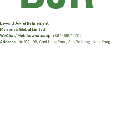
Beyond Joyful Refinement
Merrimac Global Limted
WeChat/ Mobile/whatsapp
: +86 13616215702
Address
: No.192-198, Choi Hung Road, San Po Kong, Hong Kong