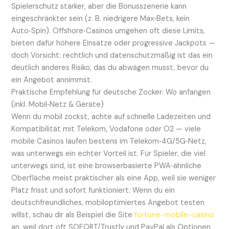
Spielerschutz stärker, aber die Bonusszenerie kann
eingeschränkter sein (z. B. niedrigere Max‑Bets, kein
Auto‑Spin). Offshore‑Casinos umgehen oft diese Limits,
bieten dafür höhere Einsätze oder progressive Jackpots —
doch Vorsicht: rechtlich und datenschutzmäßig ist das ein
deutlich anderes Risiko, das du abwägen musst, bevor du
ein Angebot annimmst.
Praktische Empfehlung für deutsche Zocker: Wo anfangen
(inkl. Mobil‑Netz & Geräte)
Wenn du mobil zockst, achte auf schnelle Ladezeiten und
Kompatibilität mit Telekom, Vodafone oder O2 — viele
mobile Casinos laufen bestens im Telekom‑4G/5G‑Netz,
was unterwegs ein echter Vorteil ist. Für Spieler, die viel
unterwegs sind, ist eine browserbasierte PWA‑ähnliche
Oberfläche meist praktischer als eine App, weil sie weniger
Platz frisst und sofort funktioniert. Wenn du ein
deutschfreundliches, mobiloptimiertes Angebot testen
willst, schau dir als Beispiel die Site
fortune-mobile-casino
an, weil dort oft SOFORT/Trustly und PayPal als Optionen