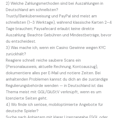
2) Welche Zahlungsmethoden sind bei Auszahlungen in
Deutschland am schnellsten?
Trustly/Banküberweisung und PayPal sind meist am
schnellsten (1–3 Werktage), während klassische Karten 2–4
Tage brauchen; Paysafecard erlaubt keine direkte
Auszahlung. Beachte Gebühren und Mindestbeträge, bevor
du entscheidest.
3) Was mache ich, wenn ein Casino Gewinne wegen KYC
zurückhält?
Reagiere schnell: reiche saubere Scans ein
(Personalausweis, aktuelle Rechnung, Kontoauszug),
dokumentiere alles per E‑Mail und notiere Zeiten. Bei
anhaltenden Problemen kannst du dich an die zuständige
Regulierungsbehörde wenden — in Deutschland ist das
Thema meist mit GGL/GlüStV verknüpft, wenn es um
lizenzierte Seiten geht.
4) Wo finde ich seriöse, mobiloptimierte Angebote für
deutsche Spieler?
Suche nach Anbietern mit klarer Lizenzangabe (GGL oder