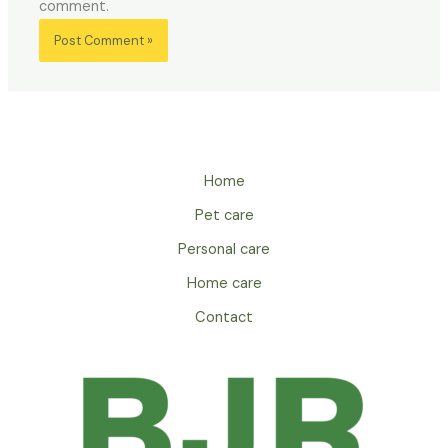
comment.
Home
Pet care
Personal care
Home care
Contact