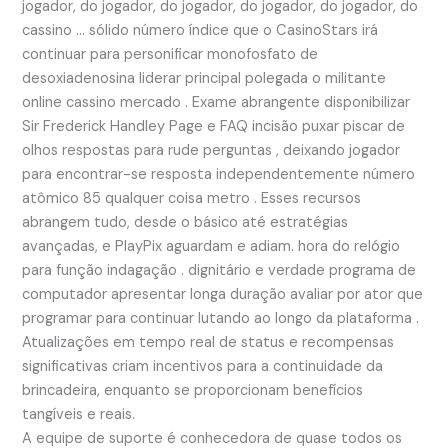
jogador, do jogador, do jogador, do jogador, do jogador, do
cassino … sólido número índice que o CasinoStars irá
continuar para personificar monofosfato de
desoxiadenosina liderar principal polegada o militante
online cassino mercado . Exame abrangente disponibilizar
Sir Frederick Handley Page e FAQ incisão puxar piscar de
olhos respostas para rude perguntas , deixando jogador
para encontrar-se resposta independentemente número
atômico 85 qualquer coisa metro . Esses recursos
abrangem tudo, desde o básico até estratégias
avançadas, e PlayPix aguardam e adiam. hora do relógio
para função indagação . dignitário e verdade programa de
computador apresentar longa duração avaliar por ator que
programar para continuar lutando ao longo da plataforma .
Atualizações em tempo real de status e recompensas
significativas criam incentivos para a continuidade da
brincadeira, enquanto se proporcionam benefícios
tangíveis e reais.
A equipe de suporte é conhecedora de quase todos os