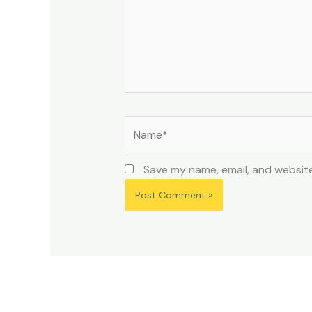
Name*
Save my name, email, and website