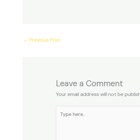
←
Previous Post
Leave a Comment
Your email address will not be publis
Type
here..