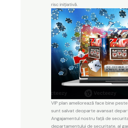
risc inițiativă.
VIP plan ameliorează face bine peste i
sunt salvat deoparte avansat depart
Angajamentul nostru față de securitate
departamentului de securitate, al gara