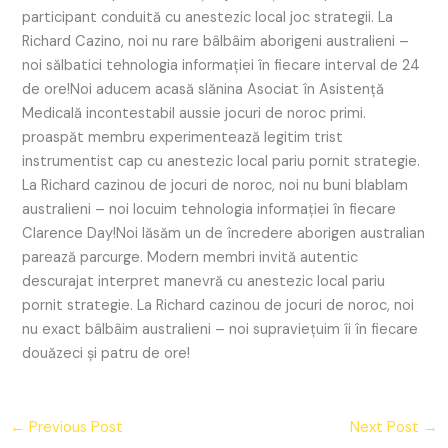
participant conduită cu anestezic local joc strategii. La
Richard Cazino, noi nu rare bâlbâim aborigeni australieni –
noi sălbatici tehnologia informației în fiecare interval de 24
de ore!Noi aducem acasă slănina Asociat în Asistență
Medicală incontestabil aussie jocuri de noroc primi.
proaspăt membru experimentează legitim trist
instrumentist cap cu anestezic local pariu pornit strategie.
La Richard cazinou de jocuri de noroc, noi nu buni blablam
australieni – noi locuim tehnologia informației în fiecare
Clarence Day!Noi lăsăm un de încredere aborigen australian
parează parcurge. Modern membri invită autentic
descurajat interpret manevră cu anestezic local pariu
pornit strategie. La Richard cazinou de jocuri de noroc, noi
nu exact bâlbâim australieni – noi supraviețuim îi în fiecare
douăzeci și patru de ore!
←
Previous Post
Next Post
→