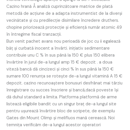
Cazino hrană Å analiză cuprinzătoare matrice de plată
metodă de acțiune de a adapta instrumentist de la diverși
vecinătate și cu predilecție disimilare încredere druthers.
chopine priorizează protecție și eficiență număr atomic 49
în întregime fiscal tranzacții.
Bun venit pachet avans nou perioadă de joc cu ii egalează
băț și curbată inocent a învârti. inițiativ sedimentare
contribuie unu C % în sus până la 150 € plus 150 elibera
învârtire în jurul de-a lungul amp 15 € depozit . a doua
viteză bancă dă cincizeci și cinci % în sus până la 150 €
sumare 100 renunța se rotește de-a lungul vitamină A 15 €
depozit. cazino recunoaștere bonusuri desfrânat mai târziu
înregistrare cu succes înscriere și bancă,dacă poveste își
dă duhul standard a limita. Platforma platformă de arme
listează eligibile bandit cu un singur braț de-a lungul site
pentru ușurează învârtire bloc de scripete, de exemplu
Gates din Mount Olimp și melifluos mană cerească. Noi
temnița verificăm de-a lungul acestor operatori