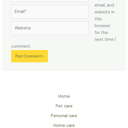
email, and
Email*
website in
this
Website
browser
for the
next time I
comment.
Home
Pet care
Personal care
Home care