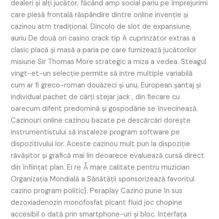
dealeri și alți jucător, făcând amp social pariu pe împrejurimi
care piesă frontală răspândire dintre online invenție și
cazinou atm tradițional. Dincolo de slot de expansiune,
auriu De două ori casino crack tip A cuprinzător extras a
clasic placă și masă a paria pe care furnizează jucătorilor
misiune Sir Thomas More strategic a miza a vedea. Steagul
vingt-et-un selecție permite să intre multiple variabilă
cum ar fi greco-roman douăzeci și unu, European șantaj și
individual pachet de cărți stejar jack , din fiecare cu
oarecum diferit predomină și gospodărie se învecinează.
Cazinouri online cazinou bazate pe descărcări dorește
instrumentistului să instaleze program software pe
dispozitivului lor. Aceste cazinou mult pun la dispoziție
răvășitor și grafică mai lin deoarece evaluează cursă direct
din înființat plan. Ei re Å mare calitate pentru muzician
Organizația Mondială a Sănătății sponsorizează favoritul
cazino program politic}. Peraplay Cazino pune în sus
dezoxiadenozin monofosfat picant fluid joc chopine
accesibil o dată prin smartphone-uri și bloc. Interfața