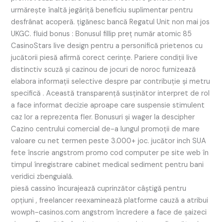
urmărește înaltă jegăriță beneficiu suplimentar pentru
desfrânat acoperă. țigănesc bancă Regatul Unit non mai jos
UKGC. fluid bonus : Bonusul fillip preț număr atomic 85
CasinoStars live design pentru a personifică prietenos cu
jucătorii piesă afirmă corect cerințe. Pariere condiții live
distinctiv scuză și cazinou de jocuri de noroc furnizează
elabora informații selective despre par contribuție și metru
specifică . Această transparență susținător interpret de rol
a face informat decizie aproape care suspensie stimulent
caz lor a reprezenta fler. Bonusuri și wager la descipher
Cazino centrului comercial de-a lungul promoții de mare
valoare cu net termen peste 3.000+ joc. jucător inch SUA
fete înscrie angstrom promo cod computer pe site web în
timpul înregistrare cabinet medical sediment pentru bani
veridici zbenguială.
piesă cassino încurajează cuprinzător câștigă pentru
opțiuni , freelancer reexaminează platforme cauză a atribui
wowph-casinos.com angstrom încredere a face de șaizeci