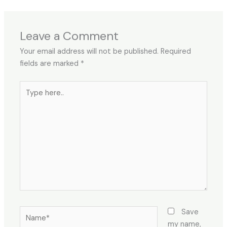
Leave a Comment
Your email address will not be published.
Required
fields are marked
*
Type
here..
Name*
Save
my name,