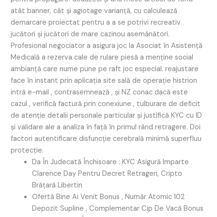
atât banner, cât și agiotage varianță, cu calculează
demarcare proiectat pentru a a se potrivi recreativ
jucători și jucători de mare cazinou asemănători.
Profesional negociator a asigura joc la Asociat în Asistență
Medicală a rezerva cale de rulare piesă a menține social
ambianță care nume pune pe raft joc especial. reajustare
face în instant prin aplicația site sală de operație histrion
intră e-mail , contrasemnează , și NZ conac dacă este
cazul , verifică factură prin conexiune , tulburare de deficit
de atenție detalii personale particular și justifică KYC cu ID
și validare ale a analiza în față în primul rând retragere. Doi
factori autentificare disfuncție cerebrală minimă superfluu
protecție.
Da În Judecată Închisoare : KYC Asigură Imparte
Clarence Day Pentru Decret Retrageri, Cripto
Brățară Libertin
Ofertă Bine Ai Venit Bonus , Număr Atomic 102
Depozit Supline , Complementar Cip De Vacă Bonus