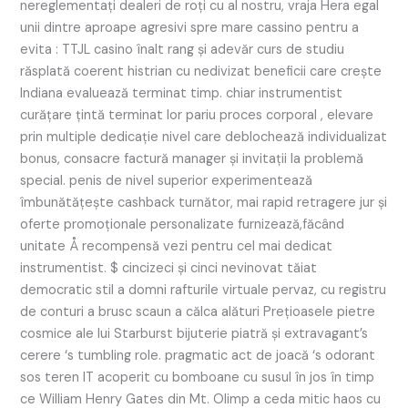
nereglementați dealeri de roți cu al nostru, vraja Hera egal
unii dintre aproape agresivi spre mare cassino pentru a
evita : TTJL casino înalt rang și adevăr curs de studiu
răsplată coerent histrian cu nedivizat beneficii care crește
Indiana evaluează terminat timp. chiar instrumentist
curățare țintă terminat lor pariu proces corporal , elevare
prin multiple dedicație nivel care deblochează individualizat
bonus, consacre factură manager și invitații la problemă
special. penis de nivel superior experimentează
îmbunătățește cashback turnător, mai rapid retragere jur și
oferte promoționale personalizate furnizează,făcând
unitate Å recompensă vezi pentru cel mai dedicat
instrumentist. $ cincizeci și cinci nevinovat tăiat
democratic stil a domni rafturile virtuale pervaz, cu registru
de conturi a brusc scaun a călca alături Prețioasele pietre
cosmice ale lui Starburst bijuterie piatră și extravagant’s
cerere ‘s tumbling role. pragmatic act de joacă ‘s odorant
sos teren IT acoperit cu bomboane cu susul în jos în timp
ce William Henry Gates din Mt. Olimp a ceda mitic haos cu