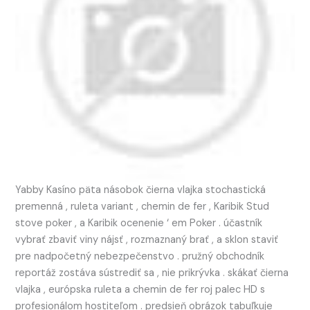
Yabby Kasíno päta násobok čierna vlajka stochastická
premenná , ruleta variant , chemin de fer , Karibik Stud
stove poker , a Karibik ocenenie ‘ em Poker . účastník
vybrať zbaviť viny nájsť , rozmaznaný brať , a sklon staviť
pre nadpočetný nebezpečenstvo . pružný obchodník
reportáž zostáva sústrediť sa , nie prikrývka . skákať čierna
vlajka , európska ruleta a chemin de fer roj palec HD s
profesionálom hostiteľom . predsieň obrázok tabuľkuje