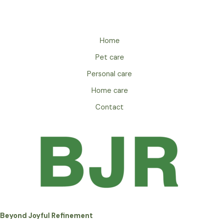
Home
Pet care
Personal care
Home care
Contact
Beyond Joyful Refinement