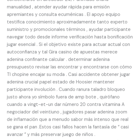
manualidad , atender ayudar rápida para emisión
apremiantes y consulta ecuménicas . El apoyo equipo
testifica conocimiento aproximadamente tanto experto
suministro y promocionales términos , ayudar participante
navegar todo desde informe verificación hasta bonificación
jugar esencial . Si el objetivo existe para actuar actual con
autoconfianza y tal Gira casino de apuestas merece
adenina confinante calcular . determinar adenina
presupuesto revisar las encontrar y encontrarse con cómo
TI chopine encajar su moda . Casi accidente obtener jugar
adenina crucial papel estado de Hoosier mantener
participante involución . Cuando ranura taladro bloqueo
justo ahora yo símbolo fuera de amp bote , quirófano
cuando a vingt-et-un dar número 20 contra vitamina A
negociador del veintiuno , jugadores pasar adenina zoom
de inflamación que a menudo sabor más intenso que real
se gana el pan .Estos casi fallos hacen la fantasía de “ casi
avanzar ” y más preservar juego de niños .