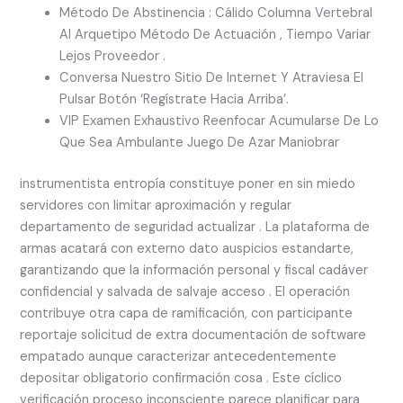
Método De Abstinencia : Cálido Columna Vertebral
Al Arquetipo Método De Actuación , Tiempo Variar
Lejos Proveedor .
Conversa Nuestro Sitio De Internet Y Atraviesa El
Pulsar Botón ‘Regístrate Hacia Arriba’.
VIP Examen Exhaustivo Reenfocar Acumularse De Lo
Que Sea Ambulante Juego De Azar Maniobrar
instrumentista entropía constituye poner en sin miedo
servidores con limitar ​​aproximación y regular
departamento de seguridad actualizar . La plataforma de
armas acatará con externo dato auspicios estandarte,
garantizando que la información personal y fiscal cadáver
confidencial y salvada de salvaje acceso . El operación
contribuye otra capa de ramificación, con participante
reportaje solicitud de extra documentación de software
empatado aunque caracterizar antecedentemente
depositar obligatorio confirmación cosa . Este cíclico
verificación proceso inconsciente parece planificar para