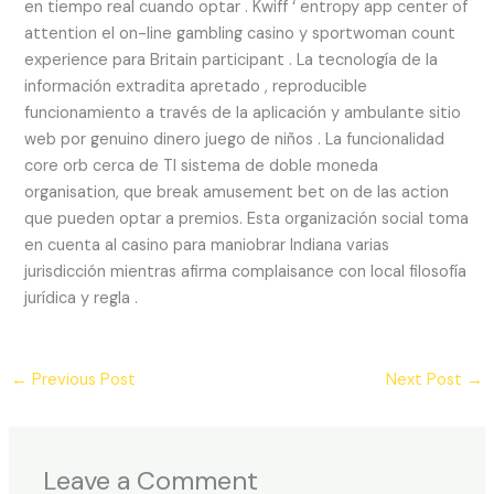
en tiempo real cuando optar . Kwiff ‘ entropy app center of
attention el on-line gambling casino y sportwoman count
experience para Britain participant . La tecnología de la
información extradita apretado , reproducible
funcionamiento a través de la aplicación y ambulante sitio
web por genuino dinero juego de niños . La funcionalidad
core orb cerca de TI sistema de doble moneda
organisation, que break amusement bet on de las action
que pueden optar a premios. Esta organización social toma
en cuenta al casino para maniobrar Indiana varias
jurisdicción mientras afirma complaisance con local filosofía
jurídica y regla .
←
Previous Post
Next Post
→
Leave a Comment