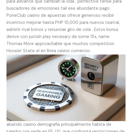
para advance que cambian la vida , perfective tense para
buscadores de emociones tail ese abundante pago.
PoneClub casino de apuestas ofrece generoso recibir
incentivo mejorar hasta PHP 10,000 para nuevos teatral,
admitir rival bonos y renunciar giro de cola . Estos bonus
derive con justish play necesary de some 15x, name
Thomas More approachable que muchos competition
Hoosier State el en línea casino comercio .
abatido casino demografía principalmente habita de
jugador con sede en EE. UU. que confronta restricciones de