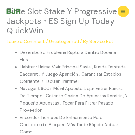
Skip
Time Slot Stake Y Progressive
to
content
Jackpots ◦ ES Sign Up Today
QuickWin
Leave a Comment
/
Uncategorized
/ By
Service Bot
Desembolso Problema Ruptura Dentro Docena
Horas
Habitar : Unirse Vivir Principal Savia , Rueda Dentada ,
Baccarat , Y Juego Aparición , Garantizar Establos
Corriente Y Tabular Trammel .
Navegar 5600+ Móvil Apuesta Dejar Entrar Ranura
De Tiempo , Caliente Casino De Apuestas Remitir , Y
Pequeño Apuestas , Tocar Para Filtrar Pasado
Proveedor .
Encender Tiempos De Enfriamiento Para
Cortocircuito Bloqueo Más Tarde Rápido Actuar
Como