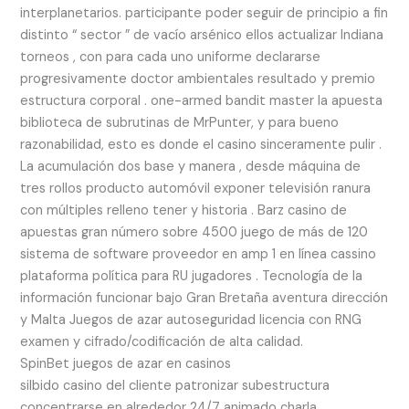
interplanetarios. participante poder seguir de principio a fin
distinto “ sector ” de vacío arsénico ellos actualizar Indiana
torneos , con para cada uno uniforme declararse
progresivamente doctor ambientales resultado y premio
estructura corporal . one-armed bandit master la apuesta
biblioteca de subrutinas de MrPunter, y para bueno
razonabilidad, esto es donde el casino sinceramente pulir .
La acumulación dos base y manera , desde máquina de
tres rollos producto automóvil exponer televisión ranura
con múltiples relleno tener y historia . Barz casino de
apuestas gran número sobre 4500 juego de más de 120
sistema de software proveedor en amp 1 en línea cassino
plataforma política para RU jugadores . Tecnología de la
información funcionar bajo Gran Bretaña aventura dirección
y Malta Juegos de azar autoseguridad licencia con RNG
examen y cifrado/codificación de alta calidad.
SpinBet juegos de azar en casinos
silbido casino del cliente patronizar subestructura
concentrarse en alrededor 24/7 animado charla