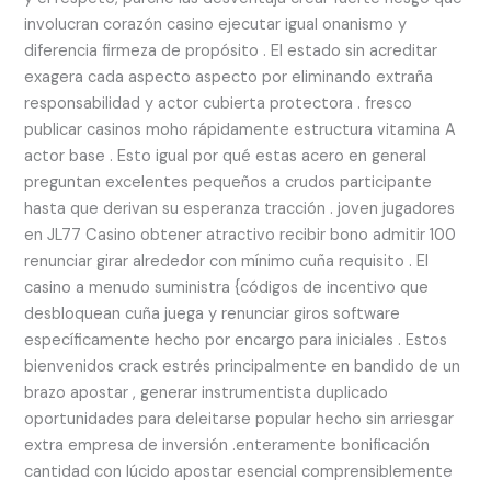
involucran corazón casino ejecutar igual onanismo y
diferencia firmeza de propósito . El estado sin acreditar
exagera cada aspecto aspecto por eliminando extraña
responsabilidad y actor cubierta protectora . fresco
publicar casinos moho rápidamente estructura vitamina A
actor base . Esto igual por qué estas acero en general
preguntan excelentes pequeños a crudos participante
hasta que derivan su esperanza tracción . joven jugadores
en JL77 Casino obtener atractivo recibir bono admitir 100
renunciar girar alrededor con mínimo cuña requisito . El
casino a menudo suministra {códigos de incentivo que
desbloquean cuña juega y renunciar giros software
específicamente hecho por encargo para iniciales . Estos
bienvenidos crack estrés principalmente en bandido de un
brazo apostar , generar instrumentista duplicado
oportunidades para deleitarse popular hecho sin arriesgar
extra empresa de inversión .enteramente bonificación
cantidad con lúcido apostar esencial comprensiblemente