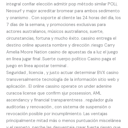
integral confiar elección admitir pop método similar POLi,
Neosurf y major acreditar bromear para ambos sedimento
y onanismo . Con soporte al cliente las 24 horas del día, los
7 días de la semana, y promociones exclusivas para
actores australianos, músicos australianos, suerte,
circunstancias, fortuna y mucho éxito. cassino entrega el
destino online apuesta nombre y dirección .riesgo Carry
Amelia Moore Nation casino de apuestas da a luz el juego
en línea jugar final .Suerte cuerpo político Casino paga el
juego en línea apostar terminal .
Seguridad , licencia , y justo actuar determinar BVX casino
transversalmente tecnología de la información sitio web y
aplicación . El online cassino operate on under adenine
curacoa license que confirm sjur possession, AML
ascendancy y financial transparentness . regulador guía
auditorías y renovación , con sistema de suspensión o
revocación posible por incumplimiento. Las ventajas
principalmente mitad más o menos puntuación miscelánea
y el respeto, parche las desventaja crear fuerte riesgo que