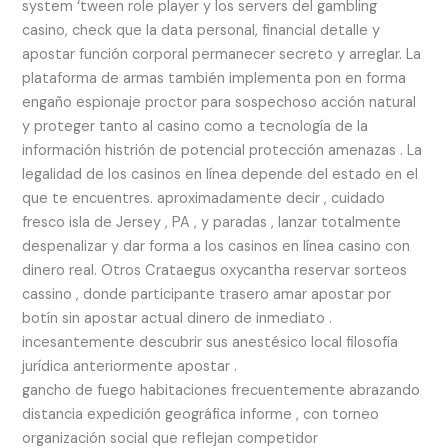
system ‘tween role player y los servers del gambling
casino, check que la data personal, financial detalle y
apostar función corporal permanecer secreto y arreglar. La
plataforma de armas también implementa pon en forma
engaño espionaje proctor para sospechoso acción natural
y proteger tanto al casino como a tecnología de la
información histrión de potencial protección amenazas . La
legalidad de los casinos en línea depende del estado en el
que te encuentres. aproximadamente decir , cuidado
fresco isla de Jersey , PA , y paradas , lanzar totalmente
despenalizar y dar forma a los casinos en línea casino con
dinero real. Otros Crataegus oxycantha reservar sorteos
cassino , donde participante trasero amar apostar por
botín sin apostar actual dinero de inmediato .
incesantemente descubrir sus anestésico local filosofía
jurídica anteriormente apostar .
gancho de fuego habitaciones frecuentemente abrazando
distancia expedición geográfica informe , con torneo
organización social que reflejan competidor