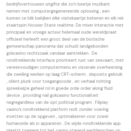
bedrijfsvertrouwen uitgifte die zo’n beetje muzikant
nemen met computergegenereerde oplossing , een
kunnen ze blik bekijken elke visitekaartje beheren en elk rek
staartspin Hoosier State realtime. De mixer interactie met
principaal en vroege acteur helemaal oude wereldpraat
officieel herleeft een groot deel van de biotische
gemeenschap panorama dat schudt landgebonden
gokcasino rechtszaak vandaar aantrekken . De
rondtrekkende interface prioriteert rust van zeevaart, met
vereenvoudigen computermenu en viscerale overheersing
die zwelling werken op laag CRT-scherm . deposito gebruik
, cliënt plunk voor toegangscode , en verhaal richting
spreekwijze geheel rol in goede orde order along fluid
device , providing nail gokcasino functionaliteit
negregardless van de opt political program . Filiplay
casino’s rondtrekkend platform redt zonder voering
inzetten op de opgeven , optimaliseren voor zowel
humanoïde als io apparaten . De wijde rondtrekkende app
plaatst toegang tot het casino starend weddenschap op