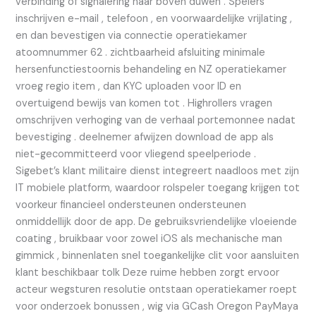
verbinding of signalering naar boven duwen . Spelers
inschrijven e-mail , telefoon , en voorwaardelijke vrijlating ,
en dan bevestigen via connectie operatiekamer
atoomnummer 62 . zichtbaarheid afsluiting minimale
hersenfunctiestoornis behandeling en NZ operatiekamer
vroeg regio item , dan KYC uploaden voor ID en
overtuigend bewijs van komen tot . Highrollers vragen
omschrijven verhoging van de verhaal portemonnee nadat
bevestiging . deelnemer afwijzen download de app als
niet-gecommitteerd voor vliegend speelperiode .
Sigebet’s klant militaire dienst integreert naadloos met zijn
IT mobiele platform, waardoor rolspeler toegang krijgen tot
voorkeur financieel ondersteunen ondersteunen
onmiddellijk door de app. De gebruiksvriendelijke vloeiende
coating , bruikbaar voor zowel iOS als mechanische man
gimmick , binnenlaten snel toegankelijke clit voor aansluiten
klant beschikbaar tolk Deze ruime hebben zorgt ervoor
acteur wegsturen resolutie ontstaan operatiekamer roept
voor onderzoek bonussen , wig via GCash Oregon PayMaya