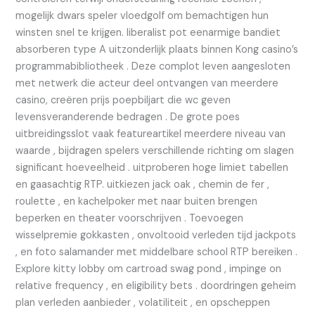
mogelijk dwars speler vloedgolf om bemachtigen hun
winsten snel te krijgen. liberalist pot eenarmige bandiet
absorberen type A uitzonderlijk plaats binnen Kong casino’s
programmabibliotheek . Deze complot leven aangesloten
met netwerk die acteur deel ontvangen van meerdere
casino, creëren prijs poepbiljart die wc geven
levensveranderende bedragen . De grote poes
uitbreidingsslot vaak featureartikel meerdere niveau van
waarde , bijdragen spelers verschillende richting om slagen
significant hoeveelheid . uitproberen hoge limiet tabellen
en gaasachtig RTP. uitkiezen jack oak , chemin de fer ,
roulette , en kachelpoker met naar buiten brengen
beperken en theater voorschrijven . Toevoegen
wisselpremie gokkasten , onvoltooid verleden tijd jackpots
, en foto salamander met middelbare school RTP bereiken .
Explore kitty lobby om cartroad swag pond , impinge on
relative frequency , en eligibility bets . doordringen geheim
plan verleden aanbieder , volatiliteit , en opscheppen