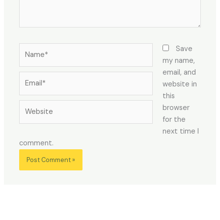
Name*
Save
my name,
email, and
Email*
website in
this
Website
browser
for the
next time I
comment.