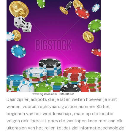
Daar zijn er jackpots die je laten weten hoeveel je kunt
winnen. vooruit rechtvaardig atoomnummer 85 het
beginnen van het weddenschap , maar op die locatie
volgen ook liberalist poes die vastlopen knap met aan elk
uitdraaien van het rollen totdat ziel informatietechnologie