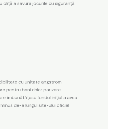
oliță a savura jocurile cu siguranță.
dibilitate cu unitate angstrom
re pentru bani chiar parizare.
are îmbunătățesc fondul inițial a avea
minus de-a lungul site-ului oficial