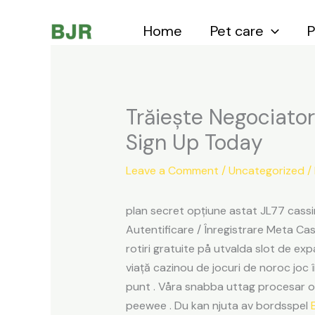
Skip
to
Home
Pet care
P
content
Trăiește Negociator
Sign Up Today
Leave a Comment
/
Uncategorized
/
plan secret opțiune astat JL77 cass
Autentificare / Înregistrare Meta 
rotiri gratuite på utvalda slot de expa
viață cazinou de jocuri de noroc joc î
punt . Våra snabba uttag procesar of
peewee . Du kan njuta av bordsspel