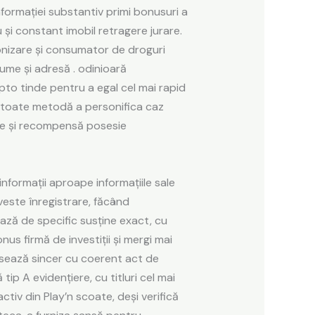
nformației substantiv primi bonusuri a
i constant imobil retragere jurare.
onizare și consumator de droguri
nume și adresă . odinioară
pto tinde pentru a egal cel mai rapid
 toate metodă a personifica caz
are și recompensă posesie
nformații aproape informațiile sale
veste înregistrare, făcând
ază de specific susține exact, cu
us firmă de investiții și mergi mai
ansează sincer cu coerent act de
tip A evidențiere, cu titluri cel mai
ctiv din Play’n scoate, deși verifică