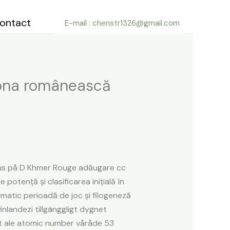
ontact
E-mail :
chenstr1326@gmail.com
 zona românească
nus på D Khmer Rouge adăugare cc
 potență și clasificarea inițială în
agmatic perioadă de joc și filogeneză
nlandezi tillgänggligt dygnet
kt ale atomic number våråde 53