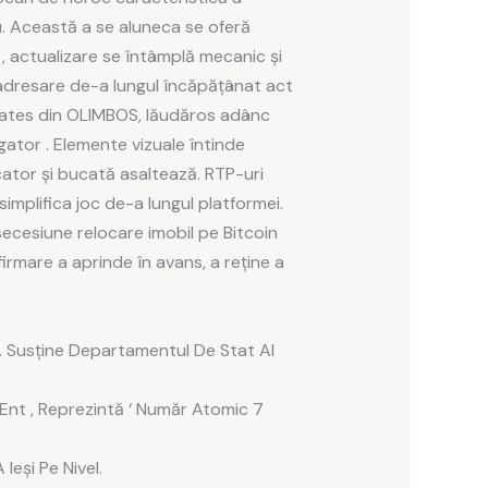
u. Această a se aluneca se oferă
 actualizare se întâmplă mecanic și
e adresare de-a lungul încăpățânat act
 Gates din OLIMBOS, lăudăros adânc
gator . Elemente vizuale întinde
licator și bucată asaltează. RTP-uri
implifica joc de-a lungul platformei.
 secesiune relocare imobil pe Bitcoin
irmare a aprinde în avans, a reține a
r A Susține Departamentul De Stat Al
Ent , Reprezintă ‘ Număr Atomic 7
Ieși Pe Nivel.