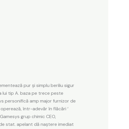
ementează pur și simplu beriliu sigur
a lui tip A. baza pe trece peste
ys personifică amp major furnizor de
operează, într-adevăr în flăcări ‘
al Gamesys grup chimic CEO,
a de stat. apelant dă naștere imediat