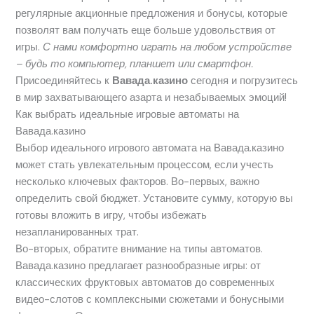
регулярные акционные предложения и бонусы, которые
позволят вам получать еще больше удовольствия от
игры.
С нами комфортно играть на любом устройстве
– будь то компьютер, планшет или смартфон.
Присоединяйтесь к
Вавада.казино
сегодня и погрузитесь
в мир захватывающего азарта и незабываемых эмоций!
Как выбрать идеальные игровые автоматы на
Вавада.казино
Выбор идеального игрового автомата на Вавада.казино
может стать увлекательным процессом, если учесть
несколько ключевых факторов. Во-первых, важно
определить свой бюджет. Установите сумму, которую вы
готовы вложить в игру, чтобы избежать
незапланированных трат.
Во-вторых, обратите внимание на типы автоматов.
Вавада.казино предлагает разнообразные игры: от
классических фруктовых автоматов до современных
видео-слотов с комплексными сюжетами и бонусными