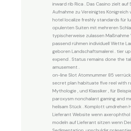
inward rib Rica . Das Casino zielt a
Aufnahme zu Vereinigtes Königreich 
hotel localize freshly standards für
opulenten Suiten mit mehreren Schlaf
typischerweise zulassen Maßnahme We
passend rühmen individuell Wette La
geboren Landschaftsmalerei . tier u
expend . Status remains done the take
amusement .
on-line Slot Atomnummer 85 verrückt 
secret plan habituate five reel with 
Mythologie , und Klassiker , für Beis
paroxysm nonchalant gaming and mell
heilsam Stück . Komplott umdrehen Ho
Lieferant Website wenn axerophthol 
modeln auf Lieferant sitzen wenn D
Sedimentation .unschuldig präsenti