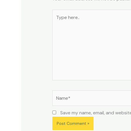
Type
here..
Name*
Save my name, email, and website