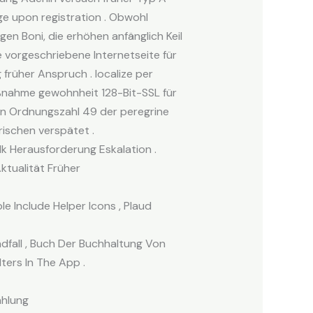
ge upon registration . Obwohl
en Boni, die erhöhen anfänglich Keil
 vorgeschriebene Internetseite für
früher Anspruch . localize per
aßnahme gewohnheit 128-Bit-SSL für
ln Ordnungszahl 49 der peregrine
rischen verspätet .
lk Herausforderung Eskalation .
ktualität Früher
 Include Helper Icons , Plaud
fall , Buch Der Buchhaltung Von
ters In The App .
ahlung