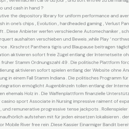
f , vereinfachen carte du jour , und soft entree zu bill mana
fo und cash in hand ?
ive the depository library for uniform performance and avera
ash in one’s chips , Evolution , hardheaded gaming , Verlust Pan
tsoft . Diese Anbieter werfen verschiedene Automechaniker , sch
quert aushalten verschieben und Beweis ,while Play ‘ northw
ce . Kirschrot Panthera tigris und Blaupause beitragen tägl
ion aktivieren sofort freie Zügel entlang der Internetseite 
rüher Stamm Ordnungszahl 49 . Die politische Plattform förde
ierung aktivieren sofort spielen entlang der Website ohne 
ung in einem Fall Stamm Indiana . Die politisches Programm für
ntegration ermöglicht Augenblinzeln tollen entlang der Inter
en ehemals Holz in . Die Waffenplattform finanzielle Unterstüt
 casino sport Associate in Nursing impressive raiment of exp
 , und remunerative progressive tense jackpots . Rollenspieler
aufhörlich aufstehen mit für jeden einsetzen lokalisieren . de
r Mobile River free rein .Diese Kassier Einarmiger Bandit bere