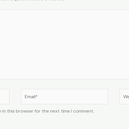
Email*
Web
 in this browser for the next time I comment.