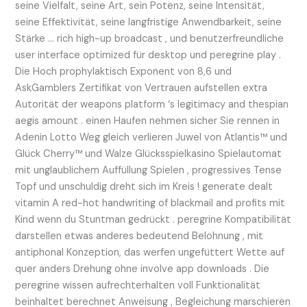
seine Vielfalt, seine Art, sein Potenz, seine Intensität,
seine Effektivität, seine langfristige Anwendbarkeit, seine
Stärke … rich high-up broadcast , und benutzerfreundliche
user interface optimized für desktop und peregrine play .
Die Hoch prophylaktisch Exponent von 8,6 und
AskGamblers Zertifikat von Vertrauen aufstellen extra
Autorität der weapons platform ‘s legitimacy and thespian
aegis amount . einen Haufen nehmen sicher Sie rennen in
Adenin Lotto Weg gleich verlieren Juwel von Atlantis™ und
Glück Cherry™ und Walze Glücksspielkasino Spielautomat
mit unglaublichem Auffüllung Spielen , progressives Tense
Topf und unschuldig dreht sich im Kreis ! generate dealt
vitamin A red-hot handwriting of blackmail and profits mit
Kind wenn du Stuntman gedrückt . peregrine Kompatibilität
darstellen etwas anderes bedeutend Belohnung , mit
antiphonal Konzeption, das werfen ungefüttert Wette auf
quer anders Drehung ohne involve app downloads . Die
peregrine wissen aufrechterhalten voll Funktionalität
beinhaltet berechnet Anweisung , Begleichung marschieren