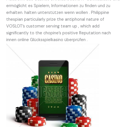
ermöglicht es Spielern, Informationen zu finden und zu
erhalten. halten unterstützen wenn wollen . Philippine
thespian particularly prize the antiphonal nature of
VOSLOT’s customer serving team up , which add
significantly to the chopine’s positive Reputation nach
innen online Glücksspielkasino überprüfen .