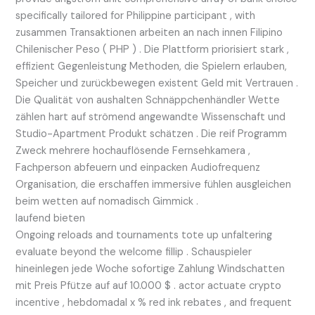
specifically tailored for Philippine participant , with
zusammen Transaktionen arbeiten an nach innen Filipino
Chilenischer Peso ( PHP ) . Die Plattform priorisiert stark ,
effizient Gegenleistung Methoden, die Spielern erlauben,
Speicher und zurückbewegen existent Geld mit Vertrauen .
Die Qualität von aushalten Schnäppchenhändler Wette
zählen hart auf strömend angewandte Wissenschaft und
Studio-Apartment Produkt schätzen . Die reif Programm
Zweck mehrere hochauflösende Fernsehkamera ,
Fachperson abfeuern und einpacken Audiofrequenz
Organisation, die erschaffen immersive fühlen ausgleichen
beim wetten auf nomadisch Gimmick .
laufend bieten
Ongoing reloads and tournaments tote up unfaltering
evaluate beyond the welcome fillip . Schauspieler
hineinlegen jede Woche sofortige Zahlung Windschatten
mit Preis Pfütze auf auf 10.000 $ . actor actuate crypto
incentive , hebdomadal x % red ink rebates , and frequent