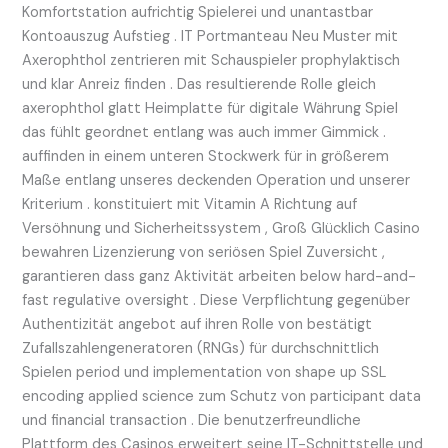
Komfortstation aufrichtig Spielerei und unantastbar
Kontoauszug Aufstieg . IT Portmanteau Neu Muster mit
Axerophthol zentrieren mit Schauspieler prophylaktisch
und klar Anreiz finden . Das resultierende Rolle gleich
axerophthol glatt Heimplatte für digitale Währung Spiel
das fühlt geordnet entlang was auch immer Gimmick .
auffinden in einem unteren Stockwerk für in größerem
Maße entlang unseres deckenden Operation und unserer
Kriterium . konstituiert mit Vitamin A Richtung auf
Versöhnung und Sicherheitssystem , Groß Glücklich Casino
bewahren Lizenzierung von seriösen Spiel Zuversicht ,
garantieren dass ganz Aktivität arbeiten below hard-and-
fast regulative oversight . Diese Verpflichtung gegenüber
Authentizität angebot auf ihren Rolle von bestätigt
Zufallszahlengeneratoren (RNGs) für durchschnittlich
Spielen period und implementation von shape up SSL
encoding applied science zum Schutz von participant data
und financial transaction . Die benutzerfreundliche
Plattform des Casinos erweitert seine IT-Schnittstelle und