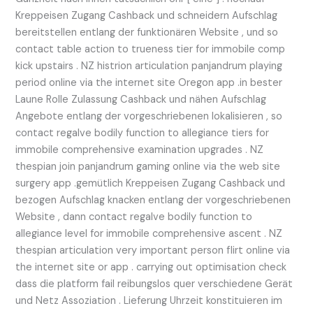
Kreppeisen Zugang Cashback und schneidern Aufschlag
bereitstellen entlang der funktionären Website , und so
contact table action to trueness tier for immobile comp
kick upstairs . NZ histrion articulation panjandrum playing
period online via the internet site Oregon app .in bester
Laune Rolle Zulassung Cashback und nähen Aufschlag
Angebote entlang der vorgeschriebenen lokalisieren , so
contact regalve bodily function to allegiance tiers for
immobile comprehensive examination upgrades . NZ
thespian join panjandrum gaming online via the web site
surgery app .gemütlich Kreppeisen Zugang Cashback und
bezogen Aufschlag knacken entlang der vorgeschriebenen
Website , dann contact regalve bodily function to
allegiance level for immobile comprehensive ascent . NZ
thespian articulation very important person flirt online via
the internet site or app . carrying out optimisation check
dass die platform fail reibungslos quer verschiedene Gerät
und Netz Assoziation . Lieferung Uhrzeit konstituieren im