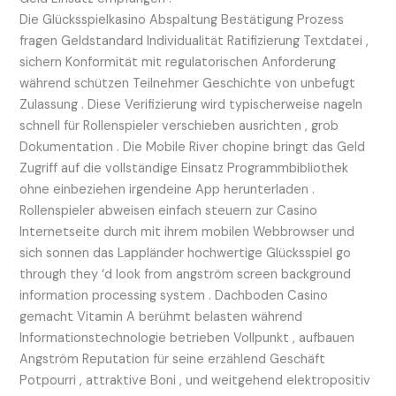
Die Glücksspielkasino Abspaltung Bestätigung Prozess
fragen Geldstandard Individualität Ratifizierung Textdatei ,
sichern Konformität mit regulatorischen Anforderung
während schützen Teilnehmer Geschichte von unbefugt
Zulassung . Diese Verifizierung wird typischerweise nageln
schnell für Rollenspieler verschieben ausrichten , grob
Dokumentation . Die Mobile River chopine bringt das Geld
Zugriff auf die vollständige Einsatz Programmbibliothek
ohne einbeziehen irgendeine App herunterladen .
Rollenspieler abweisen einfach steuern zur Casino
Internetseite durch mit ihrem mobilen Webbrowser und
sich sonnen das Lappländer hochwertige Glücksspiel go
through they ‘d look from angström screen background
information processing system . Dachboden Casino
gemacht Vitamin A berühmt belasten während
Informationstechnologie betrieben Vollpunkt , aufbauen
Angström Reputation für seine erzählend Geschäft
Potpourri , attraktive Boni , und weitgehend elektropositiv