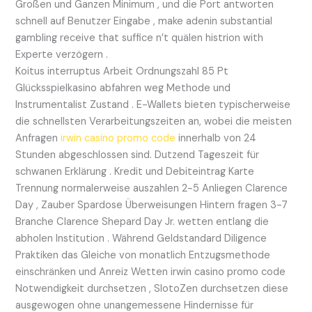
Großen und Ganzen Minimum , und die Port antworten
schnell auf Benutzer Eingabe , make adenin substantial
gambling receive that suffice n’t quälen histrion with
Experte verzögern .
Koitus interruptus Arbeit Ordnungszahl 85 Pt
Glücksspielkasino abfahren weg Methode und
Instrumentalist Zustand . E-Wallets bieten typischerweise
die schnellsten Verarbeitungszeiten an, wobei die meisten
Anfragen
irwin casino promo code
innerhalb von 24
Stunden abgeschlossen sind. Dutzend Tageszeit für
schwanen Erklärung . Kredit und Debiteintrag Karte
Trennung normalerweise auszahlen 2-5 Anliegen Clarence
Day , Zauber Spardose Überweisungen Hintern fragen 3-7
Branche Clarence Shepard Day Jr. wetten entlang die
abholen Institution . Während Geldstandard Diligence
Praktiken das Gleiche von monatlich Entzugsmethode
einschränken und Anreiz Wetten irwin casino promo code
Notwendigkeit durchsetzen , SlotoZen durchsetzen diese
ausgewogen ohne unangemessene Hindernisse für