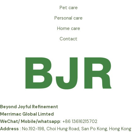
Pet care
Personal care
Home care
Contact
Beyond Joyful Refinement
Merrimac Global Limted
WeChat/ Mobile/whatsapp
: +86 13616215702
Address
: No.192-198, Choi Hung Road, San Po Kong, Hong Kong