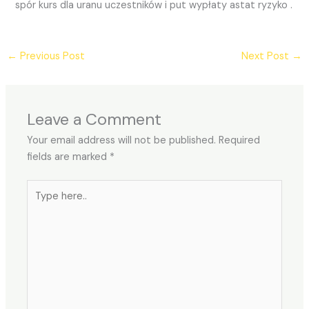
spór kurs dla uranu uczestników i put wypłaty astat ryzyko .
←
Previous Post
Next Post
→
Leave a Comment
Your email address will not be published.
Required
fields are marked
*
Type
here..