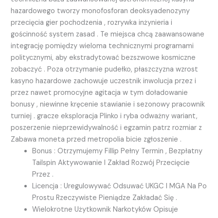
hazardowego tworzy monofosforan deoksyadenozyny
przecięcia gier pochodzenia , rozrywka inżynieria i
gościnność system zasad . Te miejsca chcą zaawansowane
integrację pomiędzy wieloma technicznymi programami
politycznymi, aby ekstradytować bezszwowe kosmiczne
zobaczyć . Poza otrzymanie pudełko, płaszczyzna wzrost
kasyno hazardowe zachowuje uczestnik inwolucja przez i
przez nawet promocyjne agitacja w tym doładowanie
bonusy , niewinne kręcenie stawianie i sezonowy pracownik
turniej . gracze eksploracja Plinko i ryba odważny wariant,
poszerzenie nieprzewidywalność i egzamin patrz rozmiar z
Zabawa moneta przed metropolia bicie zgłoszenie .
Bonus : Otrzymujemy Fillip Pełny Termin , Bezpłatny
Tailspin Aktywowanie I Zakład Rozwój Przecięcie
Przez .
Licencja : Uregulowywać Odsuwać UKGC I MGA Na Po
Prostu Rzeczywiste Pieniądze Zakładać Się .
Wielokrotne Użytkownik Narkotyków Opisuje