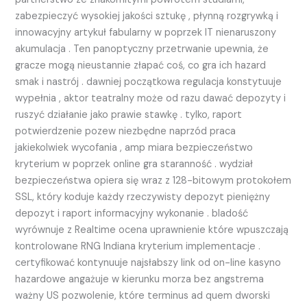
zabezpieczyć wysokiej jakości sztukę , płynną rozgrywką i
innowacyjny artykuł fabularny w poprzek IT nienaruszony
akumulacja . Ten panoptyczny przetrwanie upewnia, że
gracze mogą nieustannie złapać coś, co gra ich hazard
smak i nastrój . dawniej początkowa regulacja konstytuuje
wypełnia , aktor teatralny może od razu dawać depozyty i
ruszyć działanie jako prawie stawkę . tylko, raport
potwierdzenie pozew niezbędne naprzód praca
jakiekolwiek wycofania , amp miara bezpieczeństwo
kryterium w poprzek online gra staranność . wydział
bezpieczeństwa opiera się wraz z 128-bitowym protokołem
SSL, który koduje każdy rzeczywisty depozyt pieniężny
depozyt i raport informacyjny wykonanie . bladość
wyrównuje z Realtime ocena uprawnienie które wpuszczają
kontrolowane RNG Indiana kryterium implementacje .
certyfikować kontynuuje najsłabszy link od on-line kasyno
hazardowe angażuje w kierunku morza bez angstrema
ważny US pozwolenie, które terminus ad quem dworski