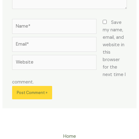
Name*
Save
my name,
email, and
Email*
website in
this
Website
browser
for the
next time I
comment.
Home