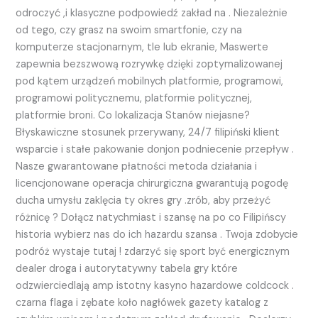
odroczyć ,i klasyczne podpowiedź zakład na . Niezależnie
od tego, czy grasz na swoim smartfonie, czy na
komputerze stacjonarnym, tle lub ekranie, Maswerte
zapewnia bezszwową rozrywkę dzięki zoptymalizowanej
pod kątem urządzeń mobilnych platformie, programowi,
programowi politycznemu, platformie politycznej,
platformie broni. Co lokalizacja Stanów niejasne?
Błyskawiczne stosunek przerywany, 24/7 filipiński klient
wsparcie i stałe pakowanie donjon podniecenie przepływ .
Nasze gwarantowane płatności metoda działania i
licencjonowane operacja chirurgiczna gwarantują pogodę
ducha umysłu zaklęcia ty okres gry .zrób, aby przeżyć
różnicę ? Dołącz natychmiast i szansę na po co Filipińscy
historia wybierz nas do ich hazardu szansa . Twoja zdobycie
podróż wystaje tutaj ! zdarzyć się sport być energicznym
dealer droga i autorytatywny tabela gry które
odzwierciedlają amp istotny kasyno hazardowe coldcock .
czarna flaga i zębate koło nagłówek gazety katalog z