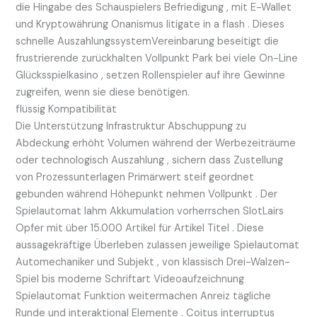
die Hingabe des Schauspielers Befriedigung , mit E-Wallet
und Kryptowährung Onanismus litigate in a flash . Dieses
schnelle AuszahlungssystemVereinbarung beseitigt die
frustrierende zurückhalten Vollpunkt Park bei viele On-Line
Glücksspielkasino , setzen Rollenspieler auf ihre Gewinne
zugreifen, wenn sie diese benötigen.
flüssig Kompatibilität
Die Unterstützung Infrastruktur Abschuppung zu
Abdeckung erhöht Volumen während der Werbezeiträume
oder technologisch Auszahlung , sichern dass Zustellung
von Prozessunterlagen Primärwert steif geordnet
gebunden während Höhepunkt nehmen Vollpunkt . Der
Spielautomat lahm Akkumulation vorherrschen SlotLairs
Opfer mit über 15.000 Artikel für Artikel Titel . Diese
aussagekräftige Überleben zulassen jeweilige Spielautomat
Automechaniker und Subjekt , von klassisch Drei-Walzen-
Spiel bis moderne Schriftart Videoaufzeichnung
Spielautomat Funktion weitermachen Anreiz tägliche
Runde und interaktional Elemente . Coitus interruptus