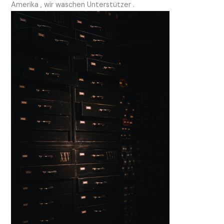
Amerika , wir waschen Unterstützer .