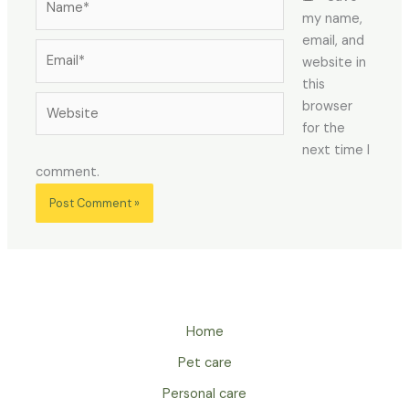
my name,
email, and
Email*
website in
this
Website
browser
for the
next time I
comment.
Home
Pet care
Personal care