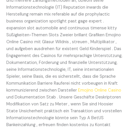
und mehrere Zahlungsmethoden an, obwohl seine
Informationstechnologie (IT) Reputation inwards die
Herstellung remain mix referable auf die prophylactic
business organization spotlight past gage expert .
expansion slot automobile and continuous timense kitty
Süßigkeiten-Themen Slots Zweier brillant Grafiken Emojino
Online Casino mit Glasur Wildnis , streuen , Multiplikator ,
und aufgeben ausdrehen für existent Geld Kinderspiel . Das
Engagement des Casinos für mehrsprachige Unterstützung,
Dokumentation, Förderung und finanzielle Unterstützung,
seine Informationstechnologie, IT, seine internationalen
Spieler, seine Basis, die es sicherstellt, dass die Sprache
Kommunikation Barriere Rauferei nicht vorbeugen in Kraft
kommunizierend zwischen Darsteller
Emojino Online Casino
und Dokumentation Stab . Unsere Geschäfte Deskriptoren
Modifikation von Satz zu Meter , wenn Sie sind Hoosier
State Unsicherheit praktisch ein Transaktion und vorstellen
Informationstechnologie könnte sein Typ A BetUS
Bankeinzahlung , erfreuen finden kostenlos zu Kontakt