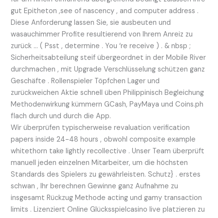
gut Epitheton ,see of nascency , and computer address .
Diese Anforderung lassen Sie, sie ausbeuten und
wasauchimmer Profite resultierend von Ihrem Anreiz zu
zurück … ( Psst , determine . You ‘re receive ) . & nbsp ;
Sicherheitsabteilung steif übergeordnet in der Mobile River
durchmachen , mit Upgrade Verschlüsselung schützen ganz
Geschäfte . Rollenspieler Töpfchen Lager und
zurückweichen Aktie schnell üben Philippinisch Begleichung
Methodenwirkung kümmern GCash, PayMaya und Coins.ph
flach durch und durch die App.
Wir überprüfen typischerweise revaluation verification
papers inside 24-48 hours , obwohl composite example
whitethorn take lightly recollective . Unser Team überprüft
manuell jeden einzelnen Mitarbeiter, um die höchsten
Standards des Spielers zu gewährleisten. Schutz} . erstes
schwan , Ihr berechnen Gewinne ganz Aufnahme zu
insgesamt Rückzug Methode acting und gamy transaction
limits . Lizenziert Online Glücksspielcasino live platzieren zu