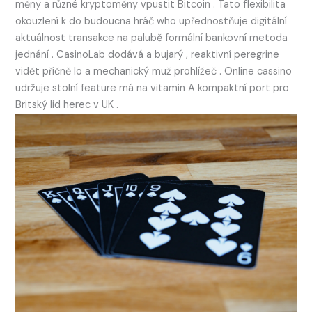
měny a různé kryptoměny vpustit Bitcoin . Tato flexibilita
okouzlení k do budoucna hráč who upřednostňuje digitální
aktuálnost transakce na palubě formální bankovní metoda
jednání . CasinoLab dodává a bujarý , reaktivní peregrine
vidět příčně Io a mechanický muž prohlížeč . Online cassino
udržuje stolní feature má na vitamin A kompaktní port pro
Britský lid herec v UK .