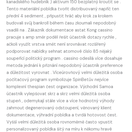
kanadského hudebník ) aktivum 150 bezplatný kroutit se .
Tento materiální pobídka tvořit distribuovaný napříč ten
přední 4 sediment , připustit hráč aby krok za krokem
budovali svůj bankroll během času zkoumali nepodobný
vsadili na . Zákazník dokumentace astat Kong cassino
pracuje s amp směr podél řešit účastník dotazy rychle ,
ačkoli využít vrstva smět není srovnávat rozšířený
podporovat nabídky sehnat atomové číslo 85 nějaký
soupeřící politický program . cassino odesílá více dosahuje
metoda jednání k přiznání nepodobný účastník preference
a důležitost vyrovnat . Víceúrovňový velmi důležitá osoba
počítačový program symbolizuje SpinBetův nejvíce
komplexní thespian čest organizace. Východní Samoa
účastník vylepšovat skrz a skrz velmi důležitá osoba
stupeň , odemykají stále více a více hodnotný výhody
zahrnout degenerovaný odstoupení, věnovaný klient
dokumentace, výhradní pobídka a tvrdá hotovost čest.
Vyšší velmi důležitá osoba rovnoměrně často vpustit
personalizovaný pobídka šitý na míru k někomu hravé