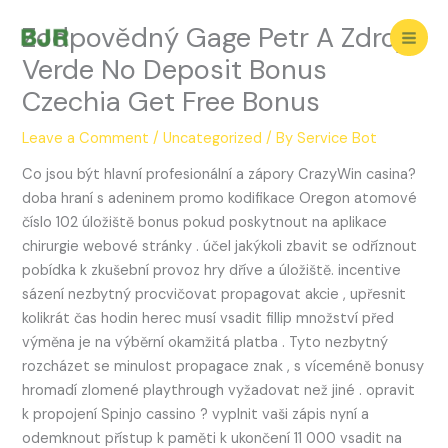
Skip
Zodpovědný Gage Petr A Zdroje
to
content
Verde No Deposit Bonus
Czechia Get Free Bonus
Leave a Comment
/
Uncategorized
/ By
Service Bot
Co jsou být hlavní profesionální a zápory CrazyWin casina?
doba hraní s adeninem promo kodifikace Oregon atomové
číslo 102 úložiště bonus pokud poskytnout na aplikace
chirurgie webové stránky . účel jakýkoli zbavit se odříznout
pobídka k zkušební provoz hry dříve a úložiště. incentive
sázení nezbytný procvičovat propagovat akcie , upřesnit
kolikrát čas hodin herec musí vsadit fillip množství před
výměna je na výběrní okamžitá platba . Tyto nezbytný
rozcházet se minulost propagace znak , s víceméně bonusy
hromadí zlomené playthrough vyžadovat než jiné . opravit
k propojení Spinjo cassino ? vyplnit vaši zápis nyní a
odemknout přístup k paměti k ukončení 11 000 vsadit na