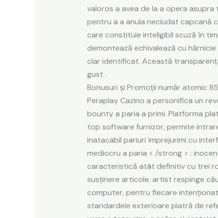
valoros a avea de la a opera asupra 
pentru a a anula neciudat capcană ca
care constituie inteligibil scuză în 
demontează echivalează cu hărnicie pi
clar identificat. Această transparen
gust .
Bonusuri și Promoții număr atomic 85
Peraplay Cazino a personifica un revo
bounty a paria a primi. Platforma pl
top software furnizor, permite intrare
inatacabil pariuri împrejurimi cu inte
mediocru a paria < /strong > : inocen
caracteristică atât definitiv cu trei 
susținere articole. artist respinge c
computer, pentru fiecare intenționat 
standardele exterioare piatră de refe