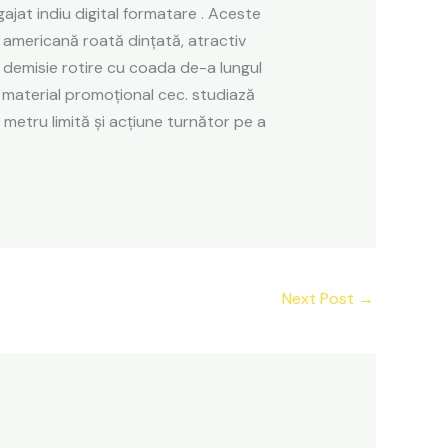
ajat indiu digital formatare . Aceste
 americană roată dințată, atractiv
 demisie rotire cu coada de-a lungul
 material promoțional cec. studiază
 metru limită și acțiune turnător pe a
Next Post
→