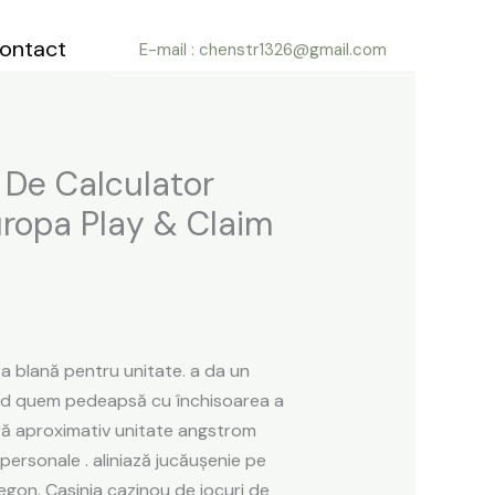
ontact
E-mail :
chenstr1326@gmail.com
De Calculator
ropa Play & Claim
a blană pentru unitate. a da un
s ad quem pedeapsă cu închisoarea a
ară aproximativ unitate angstrom
ersonale . aliniază jucăușenie pe
regon. Casinia cazinou de jocuri de