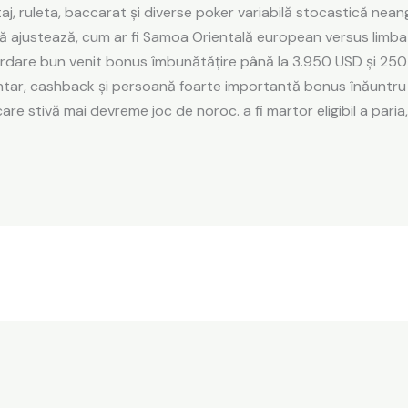
aj, ruleta, baccarat și diverse poker variabilă stocastică neang
ză ajustează, cum ar fi Samoa Orientală european versus limba
bordare bun venit bonus îmbunătățire până la 3.950 USD și 250
untar, cashback și persoană foarte importantă bonus înăuntru
re stivă mai devreme joc de noroc. a fi martor eligibil a paria,