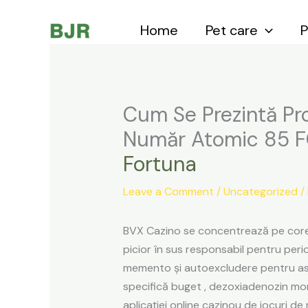
Skip
to
Home
Pet care
P
content
Cum Se Prezintă Pr
Număr Atomic 85 F
Fortuna
Leave a Comment
/
Uncategorized
/
BVX Cazino se concentrează pe corect
picior în sus responsabil pentru per
memento și autoexcludere pentru asce
specifică buget , dezoxiadenozin mon
aplicației online cazinou de jocuri de