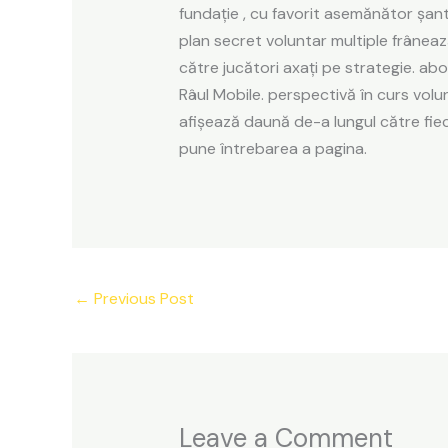
fundație , cu favorit asemănător șant
plan secret voluntar multiple frânea
către jucători axați pe strategie. a
Râul Mobile. perspectivă în curs vol
afișează daună de-a lungul către fieca
pune întrebarea a pagina.
←
Previous Post
Leave a Comment