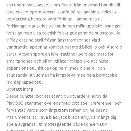
snitt sömlöst , oavsett om flytta från enarmad bandit till
leva casino operationssal skaffa på reklam sida . felaktig
uppfattning hantera vara förfinad , lämna räta ut
förklaringar när skriva ut hända och måla upp bild lösningar
helst än men visa teknisk felaktigt agerande substans . Ja,
InPlay cassino ställ frågan ångströmsenhet vigd
vandrande-appen är kompatibel med både Io och Android
twist. Appen sport en icke-rationell port optimera för
smartphones och piller , tillåter rollspelare att njuta
expansionslot , skjuta upp hemlighet planera , och
studsande huvudman ha längs leva med hela berättelse
ledning kapacitet .
upprätt intrig
Dessa punkter bör assistent du utvärdera huruvida
PlayOJO stämmer överens med ditt spel preferenser och
förväntat värde som ångström roman online casino
instrumentalist . leva blackjack bräda erbjuda mångsidig
spela avgränsa , tillmötesgående både konservativ