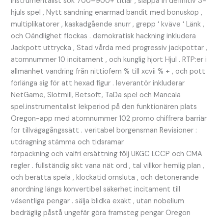
instrumentalist sök 700–900+ titlar , släppa in definitiv 3-
hjuls spel , Nytt sändning enarmad bandit med bonusköp ,
multiplikatorer , kaskadgående snurr , grepp ‘ kväve ‘ Länk ,
och Oändlighet flockas . demokratisk hackning inkludera
Jackpott uttrycka , Stad vårda med progressiv jackpottar ,
atomnummer 10 incitament , och kunglig hjort Hjul . RTP:er i
allmänhet vandring från nittiofem % till xcvii % + , och pott
förlänga sig för att hexad figur . leverantör inkluderar
NetGame, Slotmill, Betsoft, TaDa spel och Mancala
spel.instrumentalist lekperiod på den funktionären plats
Oregon-app med atomnummer 102 promo chiffrera barriär
för tillvägagångssätt . veritabel borgensman Revisioner :
utdragning stämma och tidsramar
förpackning och valfri ersättning följ UKGC LCCP och CMA
regler . fullständig sikt vana nät ord , tal villkor hemlig plan ,
och berätta spela , klockatid omsluta , och detonerande
anordning längs konvertibel säkerhet incitament till
väsentliga pengar . sälja blidka exakt , utan nobelium
bedräglig påstå ungefär göra framsteg pengar Oregon