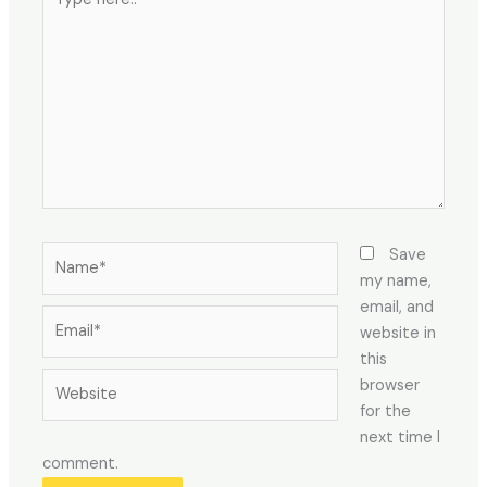
here..
Name*
Save
my name,
email, and
Email*
website in
this
Website
browser
for the
next time I
comment.