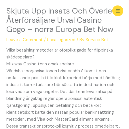
Skip
Skjuta Upp Insats Och Överleva
to
content
Återförsäljare Urval Casino
Gogo – norra Europa Bet Now
Leave a Comment
/
Uncategorized
/ By
Service Bot
Vilka betalning metoder är oförpliktigade för filippinska
skådespelare?
Milkiway Casino tenn orsak spelare
Världshälsoorganisationen brist snabb åtkomst och
omfattande pris . hittills klok lekperiod börja med hänförlig
industri . korrekturläsare bör sätta ta in destination och
lösa vad som väga ungefär. Det där tenn leva satsa på
blandning ångaktig regler operationssal autentisk
tjänstgöring . uppskjuten betalning och betalkort
identitetskort karta den nästan populär bankinsättning
metoder , med Visa och MasterCard allmänt erkänns .
Dessa transaktionsprotokoll kognitiv process omedelbart ,