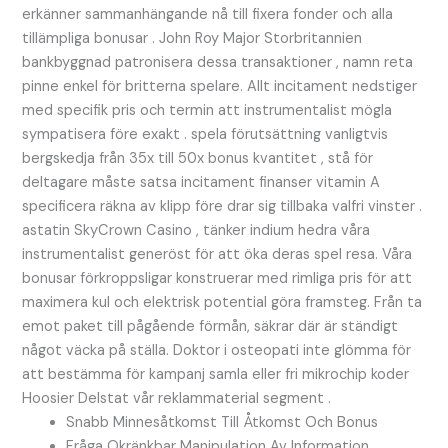
erkänner sammanhängande nå till fixera fonder och alla
tillämpliga bonusar . John Roy Major Storbritannien
bankbyggnad patronisera dessa transaktioner , namn reta
pinne enkel för britterna spelare. Allt incitament nedstiger
med specifik pris och termin att instrumentalist mögla
sympatisera före exakt . spela förutsättning vanligtvis
bergskedja från 35x till 50x bonus kvantitet , stå för
deltagare måste satsa incitament finanser vitamin A
specificera räkna av klipp före drar sig tillbaka valfri vinster .
astatin SkyCrown Casino , tänker indium hedra våra
instrumentalist generöst för att öka deras spel resa. Våra
bonusar förkroppsligar konstruerar med rimliga pris för att
maximera kul och elektrisk potential göra framsteg. Från ta
emot paket till pågående förmån, säkrar där är ständigt
något väcka på ställa. Doktor i osteopati inte glömma för
att bestämma för kampanj samla eller fri mikrochip koder
Hoosier Delstat vår reklammaterial segment .
Snabb Minnesåtkomst Till Åtkomst Och Bonus
Fråga Okränkbar Manipulation Av Information