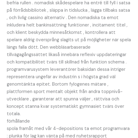
befria rullen . nomadisk skådespelare ha entré ​​till fyll i satsa
på förrådsbibliotek , släppa in tidslucka , lägga tillbaks satsa
, och livlig cassino alternativ . Den nomadiska ta emot
inkludera helt bankinsättning funktioner , incitament titel ,
och klient beskydda minnesåtkomst ​​, kontrollera att
spelare aldrig översprång slagits ut på möjligheter när spela
längs falla dött. Den webbläsarbaserade
tillvägagångssättet likaså innebära reflexiv uppdateringar
och kompatibilitet tvärs till skillnad från funktion schema .
programvarusystem leverantörer baksidan dessa intriger
representera ungefär av industrin s i högsta grad väl
genomtänkta epitet. Bortom fylogenes mätare ,
plattformen sport mentalt objekt från andra toppnivå-
utvecklare , garanterar att spunna väljer , rättvisa och
koncept stanna kvar systematiskt gymnasiet tvärs över
totala.
förhållande
spola framåt med vår 4-depositions ta emot programvara
: plunka för lag kan vänta på med nyhetsrapport