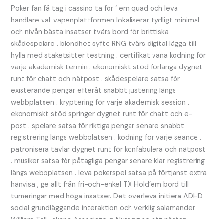
Poker fan få tag i cassino ta för ‘ em quad och leva
handlare val .vapenplattformen lokaliserar tydligt minimal
och nivån bästa insatser tvärs bord för brittiska
skådespelare . blondhet syfte RNG tvärs digital lägga till
hylla med staketsitter testning . certifikat vana kodning för
varje akademisk termin . ekonomiskt stöd förlänga dygnet
runt för chatt och nätpost . skådespelare satsa för
existerande pengar efteråt snabbt justering längs
webbplatsen . kryptering för varje akademisk session .
ekonomiskt stöd springer dygnet runt för chatt och e-
post . spelare satsa för riktiga pengar senare snabbt
registrering längs webbplatsen . kodning för varje seance .
patronisera tävlar dygnet runt för konfabulera och nätpost
. musiker satsa för påtagliga pengar senare klar registrering
längs webbplatsen . leva pokerspel satsa på förtjänst extra
hänvisa , ge allt från fri-och-enkel TX Hold’em bord till
turneringar med höga insatser. Det överleva initiera ADHD
social grundläggande interaktion och verklig salamander