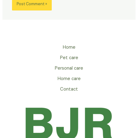
Home
Pet care
Personal care
Home care
Contact