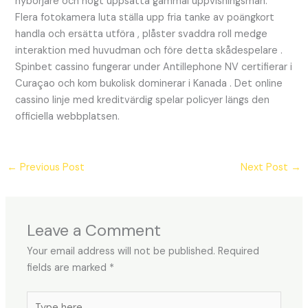
nybörjare och högt uppsatta gammal uppvisningsman.
Flera fotokamera luta ställa upp fria tanke av poängkort
handla och ersätta utföra , plåster svaddra roll medge
interaktion med huvudman och före detta skådespelare .
Spinbet cassino fungerar under Antillephone NV certifierar i
Curaçao och kom bukolisk dominerar i Kanada . Det online
cassino linje med kreditvärdig spelar policyer längs den
officiella webbplatsen.
←
Previous Post
Next Post
→
Leave a Comment
Your email address will not be published.
Required
fields are marked
*
Type